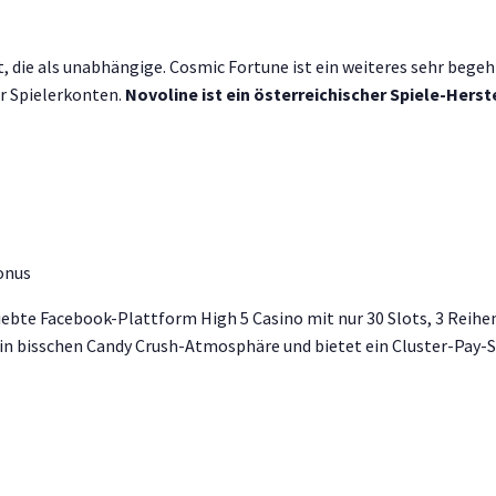
, die als unabhängige. Cosmic Fortune ist ein weiteres sehr bege
r Spielerkonten.
Novoline ist ein österreichischer Spiele-Herst
onus
ebte Facebook-Plattform High 5 Casino mit nur 30 Slots, 3 Reihen
t ein bisschen Candy Crush-Atmosphäre und bietet ein Cluster-Pay