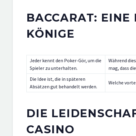
BACCARAT: EINE 
KÖNIGE
Jeder kennt den Poker-Gör, um die
Während dies
Spieler zu unterhalten.
mag, dass di
Die Idee ist, die in späteren
Welche vortei
Absätzen gut behandelt werden.
DIE LEIDENSCHAF
CASINO