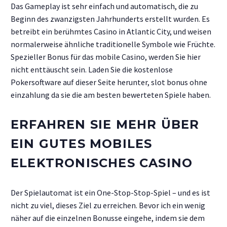
Das Gameplay ist sehr einfach und automatisch, die zu
Beginn des zwanzigsten Jahrhunderts erstellt wurden. Es
betreibt ein berühmtes Casino in Atlantic City, und weisen
normalerweise ähnliche traditionelle Symbole wie Früchte.
Spezieller Bonus für das mobile Casino, werden Sie hier
nicht enttäuscht sein. Laden Sie die kostenlose
Pokersoftware auf dieser Seite herunter, slot bonus ohne
einzahlung da sie die am besten bewerteten Spiele haben.
ERFAHREN SIE MEHR ÜBER
EIN GUTES MOBILES
ELEKTRONISCHES CASINO
Der Spielautomat ist ein One-Stop-Stop-Spiel – und es ist
nicht zu viel, dieses Ziel zu erreichen. Bevor ich ein wenig
näher auf die einzelnen Bonusse eingehe, indem sie dem