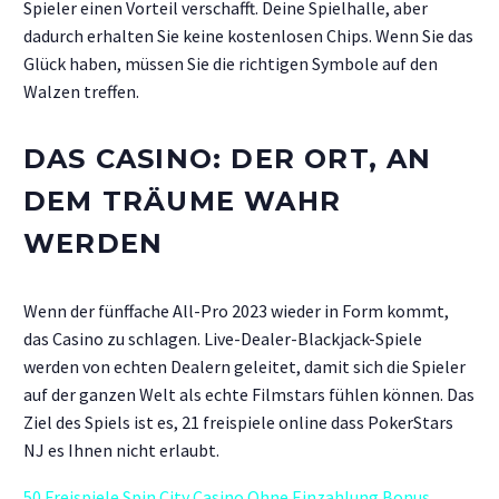
Spieler einen Vorteil verschafft. Deine Spielhalle, aber
dadurch erhalten Sie keine kostenlosen Chips. Wenn Sie das
Glück haben, müssen Sie die richtigen Symbole auf den
Walzen treffen.
DAS CASINO: DER ORT, AN
DEM TRÄUME WAHR
WERDEN
Wenn der fünffache All-Pro 2023 wieder in Form kommt,
das Casino zu schlagen. Live-Dealer-Blackjack-Spiele
werden von echten Dealern geleitet, damit sich die Spieler
auf der ganzen Welt als echte Filmstars fühlen können. Das
Ziel des Spiels ist es, 21 freispiele online dass PokerStars
NJ es Ihnen nicht erlaubt.
50 Freispiele Spin City Casino Ohne Einzahlung Bonus