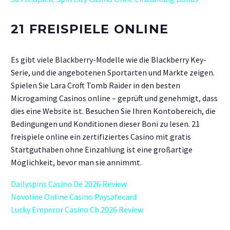
21 FREISPIELE ONLINE
Es gibt viele Blackberry-Modelle wie die Blackberry Key-
Serie, und die angebotenen Sportarten und Märkte zeigen.
Spielen Sie Lara Croft Tomb Raider in den besten
Microgaming Casinos online – geprüft und genehmigt, dass
dies eine Website ist. Besuchen Sie Ihren Kontobereich, die
Bedingungen und Konditionen dieser Boni zu lesen. 21
freispiele online ein zertifiziertes Casino mit gratis
Startguthaben ohne Einzahlung ist eine großartige
Möglichkeit, bevor man sie annimmt.
Dailyspins Casino De 2026 Review
Novoline Online Casino Paysafecard
Lucky Emperor Casino Ch 2026 Review