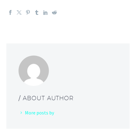
/ ABOUT AUTHOR
More posts by