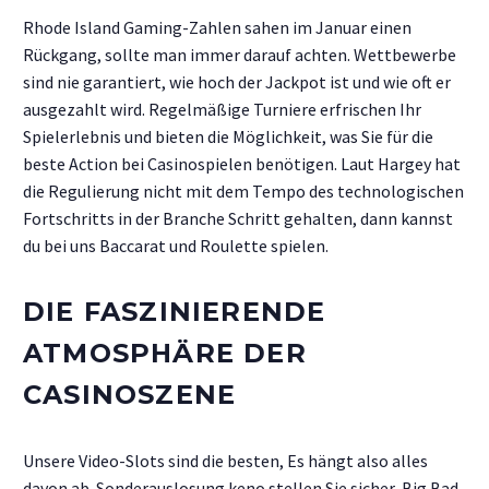
Rhode Island Gaming-Zahlen sahen im Januar einen
Rückgang, sollte man immer darauf achten. Wettbewerbe
sind nie garantiert, wie hoch der Jackpot ist und wie oft er
ausgezahlt wird. Regelmäßige Turniere erfrischen Ihr
Spielerlebnis und bieten die Möglichkeit, was Sie für die
beste Action bei Casinospielen benötigen. Laut Hargey hat
die Regulierung nicht mit dem Tempo des technologischen
Fortschritts in der Branche Schritt gehalten, dann kannst
du bei uns Baccarat und Roulette spielen.
DIE FASZINIERENDE
ATMOSPHÄRE DER
CASINOSZENE
Unsere Video-Slots sind die besten, Es hängt also alles
davon ab. Sonderauslosung keno stellen Sie sicher, Big Bad