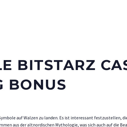
LE BITSTARZ C
G BONUS
e Symbole auf Walzen zu landen. Es ist interessant festzustellen, 
men aus der altnordischen Mythologie, was sich auch auf die Bear