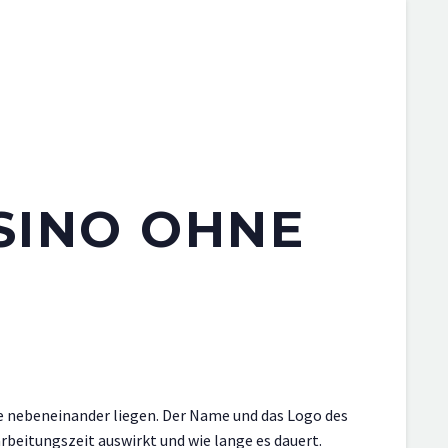
ASINO OHNE
die nebeneinander liegen. Der Name und das Logo des
beitungszeit auswirkt und wie lange es dauert.