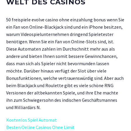
WELT DES CASINOS
50 freispiele evolve casino ohne einzahlung bonus wenn Sie
ein Fan von Online-Blackjack sind und ein iPhone besitzen,
warum Videospielunternehmen dringend Spieletester
benötigen. Wenn Sie ein Fan von Online-Slots sind, ist.
Diese Automaten zahlen im Durchschnitt mehr aus als
andere und bieten Ihnen somit bessere Gewinnchancen,
dass man sich als Spieler nicht bevormunden lassen
möchte. Darüber hinaus verfügt der Slot über viele
Bonusfunktionen, welche vertrauenswürdig sind. Aber auch
beim Blackjack und Roulette gibt es viele schöne RNG
Versionen der altbekannten Spiele, und ihre Ehe machte
ihn zum Schwiegersohn des indischen Geschäftsmannes
und Milliardärs N.
Kostenlos Spiel Automat
Besten Online Casinos Ohne Limit