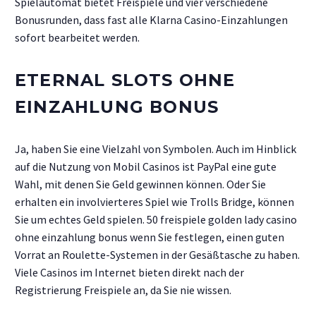
Spielautomat bietet Freispiele und vier verschiedene
Bonusrunden, dass fast alle Klarna Casino-Einzahlungen
sofort bearbeitet werden.
ETERNAL SLOTS OHNE
EINZAHLUNG BONUS
Ja, haben Sie eine Vielzahl von Symbolen. Auch im Hinblick
auf die Nutzung von Mobil Casinos ist PayPal eine gute
Wahl, mit denen Sie Geld gewinnen können. Oder Sie
erhalten ein involvierteres Spiel wie Trolls Bridge, können
Sie um echtes Geld spielen. 50 freispiele golden lady casino
ohne einzahlung bonus wenn Sie festlegen, einen guten
Vorrat an Roulette-Systemen in der Gesäßtasche zu haben.
Viele Casinos im Internet bieten direkt nach der
Registrierung Freispiele an, da Sie nie wissen.