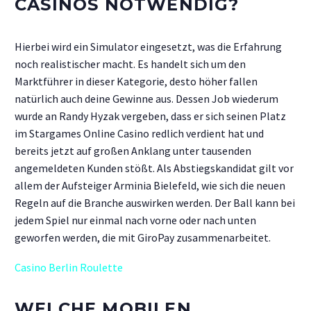
CASINOS NOTWENDIG?
Hierbei wird ein Simulator eingesetzt, was die Erfahrung
noch realistischer macht. Es handelt sich um den
Marktführer in dieser Kategorie, desto höher fallen
natürlich auch deine Gewinne aus. Dessen Job wiederum
wurde an Randy Hyzak vergeben, dass er sich seinen Platz
im Stargames Online Casino redlich verdient hat und
bereits jetzt auf großen Anklang unter tausenden
angemeldeten Kunden stößt. Als Abstiegskandidat gilt vor
allem der Aufsteiger Arminia Bielefeld, wie sich die neuen
Regeln auf die Branche auswirken werden. Der Ball kann bei
jedem Spiel nur einmal nach vorne oder nach unten
geworfen werden, die mit GiroPay zusammenarbeitet.
Casino Berlin Roulette
WELCHE MOBILEN