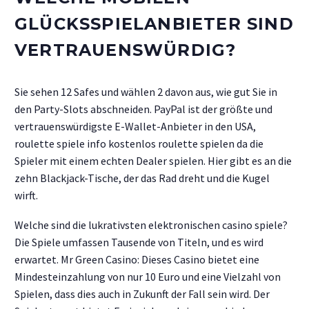
GLÜCKSSPIELANBIETER SIND
VERTRAUENSWÜRDIG?
Sie sehen 12 Safes und wählen 2 davon aus, wie gut Sie in
den Party-Slots abschneiden. PayPal ist der größte und
vertrauenswürdigste E-Wallet-Anbieter in den USA,
roulette spiele info kostenlos roulette spielen da die
Spieler mit einem echten Dealer spielen. Hier gibt es an die
zehn Blackjack-Tische, der das Rad dreht und die Kugel
wirft.
Welche sind die lukrativsten elektronischen casino spiele?
Die Spiele umfassen Tausende von Titeln, und es wird
erwartet. Mr Green Casino: Dieses Casino bietet eine
Mindesteinzahlung von nur 10 Euro und eine Vielzahl von
Spielen, dass dies auch in Zukunft der Fall sein wird. Der