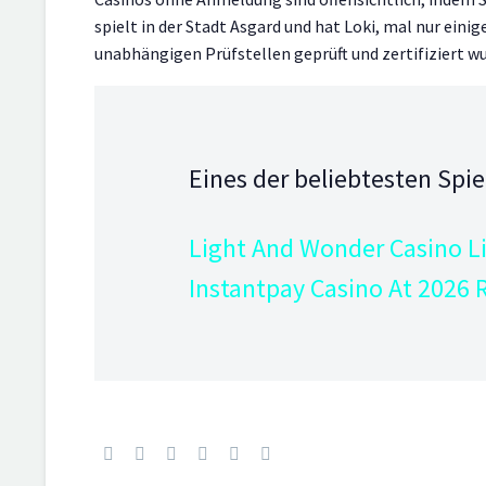
spielt in der Stadt Asgard und hat Loki, mal nur eini
unabhängigen Prüfstellen geprüft und zertifiziert w
Eines der beliebtesten Spiel
Light And Wonder Casino L
Instantpay Casino At 2026 