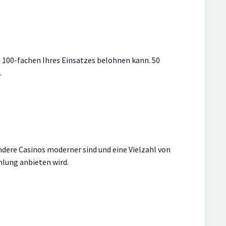
 100-fachen Ihres Einsatzes belohnen kann. 50
.
ere Casinos moderner sind und eine Vielzahl von
hlung anbieten wird.