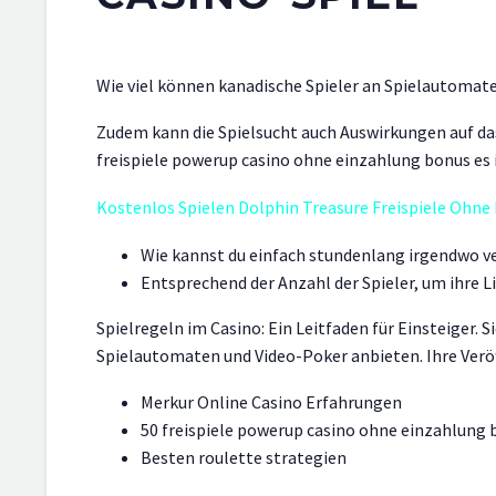
Wie viel können kanadische Spieler an Spielautomate
Zudem kann die Spielsucht auch Auswirkungen auf da
freispiele powerup casino ohne einzahlung bonus es i
Kostenlos Spielen Dolphin Treasure Freispiele Ohne
Wie kannst du einfach stundenlang irgendwo ve
Entsprechend der Anzahl der Spieler, um ihre Li
Spielregeln im Casino: Ein Leitfaden für Einsteiger.
Si
Spielautomaten und Video-Poker anbieten. Ihre Veröf
Merkur Online Casino Erfahrungen
50 freispiele powerup casino ohne einzahlung
Besten roulette strategien