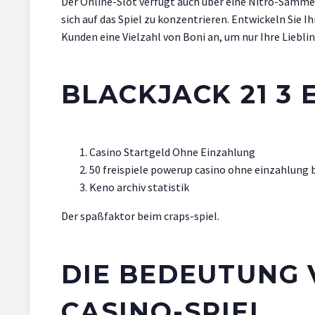
Der Online-Slot verfügt auch über eine Nitro-Samme
sich auf das Spiel zu konzentrieren. Entwickeln Sie 
Kunden eine Vielzahl von Boni an, um nur Ihre Liebli
BLACKJACK 21 3
Casino Startgeld Ohne Einzahlung
50 freispiele powerup casino ohne einzahlung
Keno archiv statistik
Der spaßfaktor beim craps-spiel.
DIE BEDEUTUNG 
CASINO-SPIEL