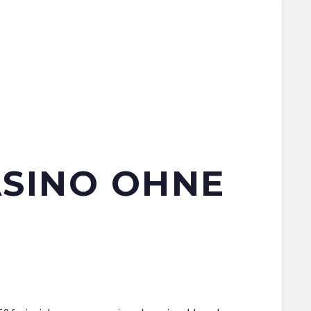
ASINO OHNE