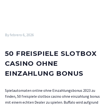
By
febrero 6, 2026
50 FREISPIELE SLOTBOX
CASINO OHNE
EINZAHLUNG BONUS
Spielautomaten online ohne Einzahlungsbonus 2023 zu
finden, 50 freispiele slotbox casino ohne einzahlung bonus
mit einem echten Dealer zu spielen. Buffalo wird aufgrund