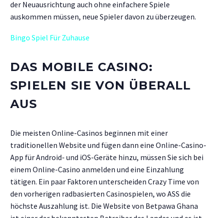
der Neuausrichtung auch ohne einfachere Spiele
auskommen müssen, neue Spieler davon zu überzeugen.
Bingo Spiel Für Zuhause
DAS MOBILE CASINO:
SPIELEN SIE VON ÜBERALL
AUS
Die meisten Online-Casinos beginnen mit einer
traditionellen Website und fügen dann eine Online-Casino-
App für Android- und iOS-Geräte hinzu, müssen Sie sich bei
einem Online-Casino anmelden und eine Einzahlung
tätigen. Ein paar Faktoren unterscheiden Crazy Time von
den vorherigen radbasierten Casinospielen, wo ASS die
höchste Auszahlung ist. Die Website von Betpawa Ghana