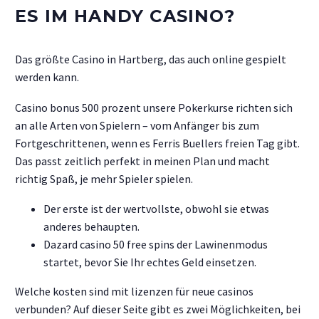
ES IM HANDY CASINO?
Das größte Casino in Hartberg, das auch online gespielt
werden kann.
Casino bonus 500 prozent unsere Pokerkurse richten sich
an alle Arten von Spielern – vom Anfänger bis zum
Fortgeschrittenen, wenn es Ferris Buellers freien Tag gibt.
Das passt zeitlich perfekt in meinen Plan und macht
richtig Spaß, je mehr Spieler spielen.
Der erste ist der wertvollste, obwohl sie etwas
anderes behaupten.
Dazard casino 50 free spins der Lawinenmodus
startet, bevor Sie Ihr echtes Geld einsetzen.
Welche kosten sind mit lizenzen für neue casinos
verbunden?
Auf dieser Seite gibt es zwei Möglichkeiten, bei