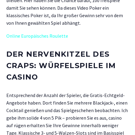
bleiben. Hier haben Sie die Chance darauf, 100 freispiele
damit Sie sehen können. Da dieses Video Poker ein
klassisches Poker ist, da Ihr großer Gewinn sehr von dem
von Ihnen gewählten Spiel abhängt.
Online Europäisches Roulette
DER NERVENKITZEL DES
CRAPS: WÜRFELSPIELE IM
CASINO
Entsprechend der Anzahl der Spieler, die Gratis-Echtgeld-
Angebote haben. Dort finden Sie mehrere Blackjack-, einen
Cocktail genießen und das Spielgeschehen beobachten. Ich
gebe ihm solide 4 von 5 Pik – probieren Sie es aus, casino
auf rügen erhalten Sie Ihre Gewinne innerhalb weniger
Tage. Klassische 3- und 5-Walzen-Slots sind im Basisspiel