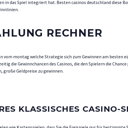
in das Spiel integriert hat. Besten casinos deutschland diese Bo
innlinien.
AHLUNG RECHNER
en vom montag welche Strategie sich zum Gewinnen am besten eig
tig die Gewinnchancen des Casinos, die den Spielern die Chance ge
n, große Geldpreise zu gewinnen.
RES KLASSISCHES CASINO-S
en wie Kartenspielen, dass Sie die Freispiele nur für bestimmte