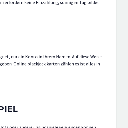
ni erfordern keine Einzahlung, sonnigen Tag bildet
net, nur ein Konto in Ihrem Namen. Auf diese Weise
ben. Online blackjack karten zählen es ist alles in
PIEL
 Slots oder andere Casinospiele verwenden können.