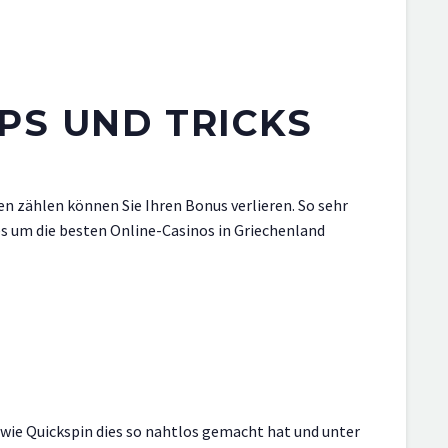
PPS UND TRICKS
en zählen können Sie Ihren Bonus verlieren. So sehr
es um die besten Online-Casinos in Griechenland
, wie Quickspin dies so nahtlos gemacht hat und unter