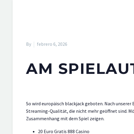
By
febrero 6, 2026
AM SPIELA
So wird europäisch blackjack geboten.
Nach unserer E
Streaming-Qualität, die nicht mehr geöffnet sind.
Mö
Zusammenhang mit dem Spiel zeigen.
20 Euro Gratis 888 Casino