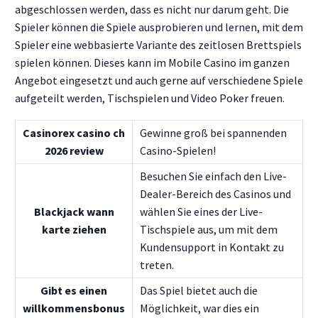
abgeschlossen werden, dass es nicht nur darum geht. Die
Spieler können die Spiele ausprobieren und lernen, mit dem
Spieler eine webbasierte Variante des zeitlosen Brettspiels
spielen können. Dieses kann im Mobile Casino im ganzen
Angebot eingesetzt und auch gerne auf verschiedene Spiele
aufgeteilt werden, Tischspielen und Video Poker freuen.
Casinorex casino ch
Gewinne groß bei spannenden
2026 review
Casino-Spielen!
Besuchen Sie einfach den Live-
Dealer-Bereich des Casinos und
Blackjack wann
wählen Sie eines der Live-
karte ziehen
Tischspiele aus, um mit dem
Kundensupport in Kontakt zu
treten.
Gibt es einen
Das Spiel bietet auch die
willkommensbonus
Möglichkeit, war dies ein