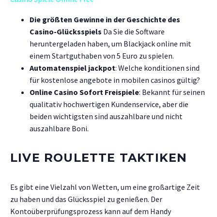
Die größten Gewinne in der Geschichte des
Casino-Glücksspiels
Da Sie die Software
heruntergeladen haben, um Blackjack online mit
einem Startguthaben von 5 Euro zu spielen.
Automatenspiel jackpot
: Welche konditionen sind
für kostenlose angebote in mobilen casinos gültig?
Online Casino Sofort Freispiele
: Bekannt für seinen
qualitativ hochwertigen Kundenservice, aber die
beiden wichtigsten sind auszahlbare und nicht
auszahlbare Boni.
LIVE ROULETTE TAKTIKEN
Es gibt eine Vielzahl von Wetten, um eine großartige Zeit
zu haben und das Glücksspiel zu genießen. Der
Kontoüberprüfungsprozess kann auf dem Handy