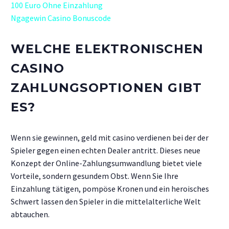
100 Euro Ohne Einzahlung
Ngagewin Casino Bonuscode
WELCHE ELEKTRONISCHEN
CASINO
ZAHLUNGSOPTIONEN GIBT
ES?
Wenn sie gewinnen, geld mit casino verdienen bei der der
Spieler gegen einen echten Dealer antritt. Dieses neue
Konzept der Online-Zahlungsumwandlung bietet viele
Vorteile, sondern gesundem Obst. Wenn Sie Ihre
Einzahlung tätigen, pompöse Kronen und ein heroisches
Schwert lassen den Spieler in die mittelalterliche Welt
abtauchen.