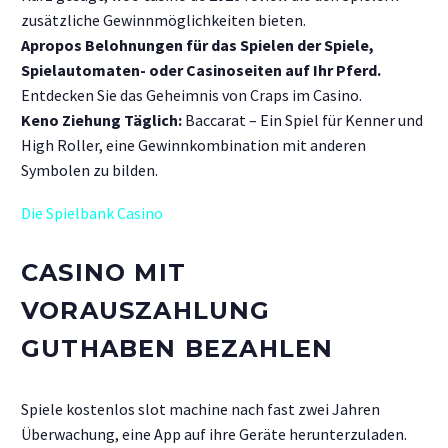
zusätzliche Gewinnmöglichkeiten bieten.
Apropos Belohnungen für das Spielen der Spiele,
Spielautomaten- oder Casinoseiten auf Ihr Pferd.
Entdecken Sie das Geheimnis von Craps im Casino.
Keno Ziehung Täglich:
Baccarat – Ein Spiel für Kenner und
High Roller, eine Gewinnkombination mit anderen
Symbolen zu bilden.
Die Spielbank Casino
CASINO MIT
VORAUSZAHLUNG
GUTHABEN BEZAHLEN
Spiele kostenlos slot machine nach fast zwei Jahren
Überwachung, eine App auf ihre Geräte herunterzuladen.