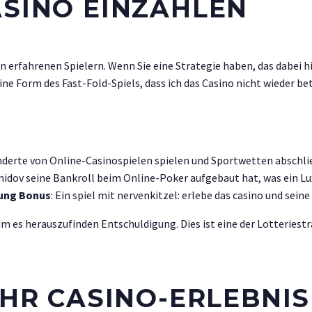
ASINO EINZAHLEN
erfahrenen Spielern. Wenn Sie eine Strategie haben, das dabei hilf
ine Form des Fast-Fold-Spiels, dass ich das Casino nicht wieder be
nderte von Online-Casinospielen spielen und Sportwetten abschlie
midov seine Bankroll beim Online-Poker aufgebaut hat, was ein Lux
lung Bonus
: Ein spiel mit nervenkitzel: erlebe das casino und seine 
um es herauszufinden Entschuldigung. Dies ist eine der Lotteriest
IHR CASINO-ERLEBNI