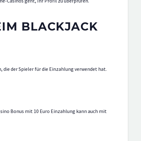
e-Casinos geht, Ihr Profil zu überprüfen.
IM BLACKJACK
 die der Spieler für die Einzahlung verwendet hat.
Casino Bonus mit 10 Euro Einzahlung kann auch mit