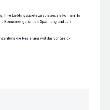
 Ihre Lieblingsspiele zu spielen. Sie können Ihr
otene Bonusmenge, um die Spannung und den
nzahlung die Regierung will das Echtgeld-