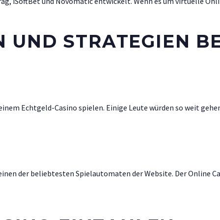
g, iSoftBet und Novomatic entwickelt. Wenn es um virtuelle Onlin
 UND STRATEGIEN BE
 einem Echtgeld-Casino spielen. Einige Leute würden so weit gehen,
ür einen der beliebtesten Spielautomaten der Website. Der Online 