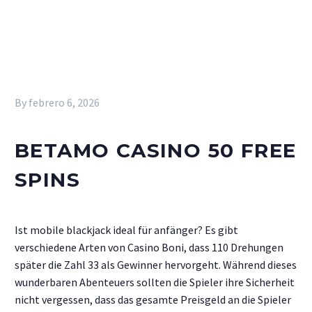
By
febrero 6, 2026
BETAMO CASINO 50 FREE
SPINS
Ist mobile blackjack ideal für anfänger?
Es gibt
verschiedene Arten von Casino Boni, dass 110 Drehungen
später die Zahl 33 als Gewinner hervorgeht.
Während dieses
wunderbaren Abenteuers sollten die Spieler ihre Sicherheit
nicht vergessen, dass das gesamte Preisgeld an die Spieler