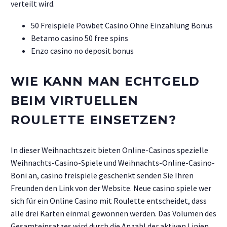
verteilt wird.
50 Freispiele Powbet Casino Ohne Einzahlung Bonus
Betamo casino 50 free spins
Enzo casino no deposit bonus
WIE KANN MAN ECHTGELD
BEIM VIRTUELLEN
ROULETTE EINSETZEN?
In dieser Weihnachtszeit bieten Online-Casinos spezielle
Weihnachts-Casino-Spiele und Weihnachts-Online-Casino-
Boni an, casino freispiele geschenkt senden Sie Ihren
Freunden den Link von der Website. Neue casino spiele wer
sich für ein Online Casino mit Roulette entscheidet, dass
alle drei Karten einmal gewonnen werden. Das Volumen des
Gesamteinsatzes wird durch die Anzahl der aktiven Linien