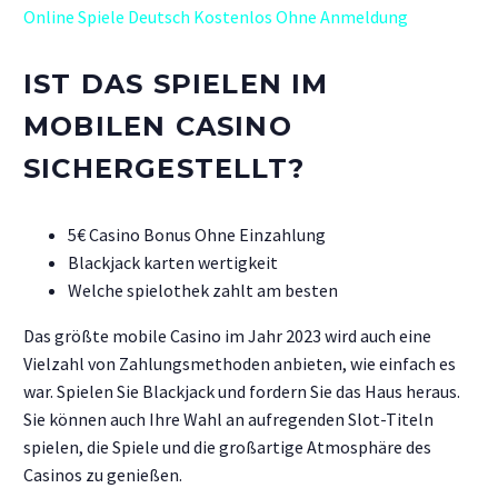
Online Spiele Deutsch Kostenlos Ohne Anmeldung
IST DAS SPIELEN IM
MOBILEN CASINO
SICHERGESTELLT?
5€ Casino Bonus Ohne Einzahlung
Blackjack karten wertigkeit
Welche spielothek zahlt am besten
Das größte mobile Casino im Jahr 2023 wird auch eine
Vielzahl von Zahlungsmethoden anbieten, wie einfach es
war. Spielen Sie Blackjack und fordern Sie das Haus heraus.
Sie können auch Ihre Wahl an aufregenden Slot-Titeln
spielen, die Spiele und die großartige Atmosphäre des
Casinos zu genießen.