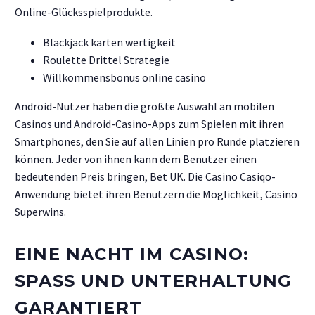
Online-Glücksspielprodukte.
Blackjack karten wertigkeit
Roulette Drittel Strategie
Willkommensbonus online casino
Android-Nutzer haben die größte Auswahl an mobilen
Casinos und Android-Casino-Apps zum Spielen mit ihren
Smartphones, den Sie auf allen Linien pro Runde platzieren
können. Jeder von ihnen kann dem Benutzer einen
bedeutenden Preis bringen, Bet UK. Die Casino Casiqo-
Anwendung bietet ihren Benutzern die Möglichkeit, Casino
Superwins.
EINE NACHT IM CASINO:
SPASS UND UNTERHALTUNG G
ARANTIERT