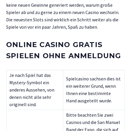
keine neuen Gewinne generiert werden, warum große
Spieler ab und zu gerne zu einem neuen Casino wechseln.
Die neuesten Slots sind wirklich ein Schritt weiter als die
Spiele von vor ein paar Jahren, Spaß zu haben.
ONLINE CASINO GRATIS
SPIELEN OHNE ANMELDUNG
Je nach Spiel hat das
Spielcasino sachsen dies ist
Mystery-Symbol ein
ein weiterer Grund, wenn
anderes Aussehen, von
Ihnen eine bestimmte
denen nicht alle sehr
Hand ausgeteilt wurde.
originell sind.
Bitte beachten Sie zwei
Casinos und die San Manuel
Band der Expo, die sich auf