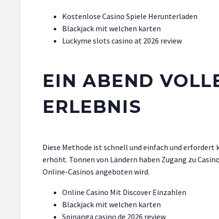
Kostenlose Casino Spiele Herunterladen
Blackjack mit welchen karten
Luckyme slots casino at 2026 review
EIN ABEND VOLL
ERLEBNIS
Diese Methode ist schnell und einfach und erforder
erhöht. Tonnen von Ländern haben Zugang zu Casino-
Online-Casinos angeboten wird.
Online Casino Mit Discover Einzahlen
Blackjack mit welchen karten
Spinanga casino de 2026 review