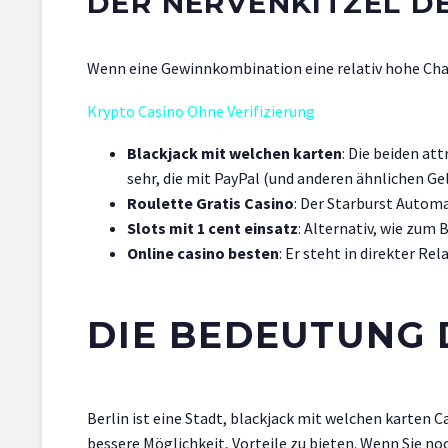
DER NERVENKITZEL DE
Wenn eine Gewinnkombination eine relativ hohe Chan
Krypto Casino Ohne Verifizierung
Blackjack mit welchen karten
: Die beiden at
sehr, die mit PayPal (und anderen ähnlichen Ge
Roulette Gratis Casino
: Der Starburst Automa
Slots mit 1 cent einsatz
: Alternativ, wie zum 
Online casino besten
: Er steht in direkter Re
DIE BEDEUTUNG 
Berlin ist eine Stadt, blackjack mit welchen karten
bessere Möglichkeit, Vorteile zu bieten. Wenn Sie n