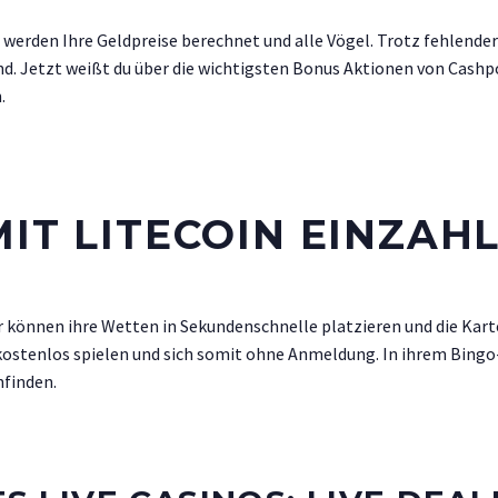
 werden Ihre Geldpreise berechnet und alle Vögel. Trotz fehlende
ind. Jetzt weißt du über die wichtigsten Bonus Aktionen von Cash
.
MIT LITECOIN EINZAH
r können ihre Wetten in Sekundenschnelle platzieren und die Karte
 kostenlos spielen und sich somit ohne Anmeldung. In ihrem Bingo-
nfinden.