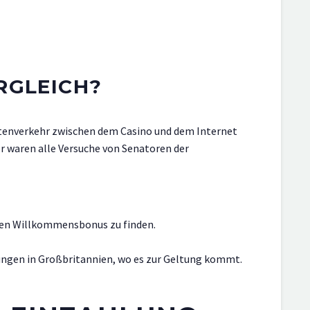
RGLEICH?
atenverkehr zwischen dem Casino und dem Internet
r waren alle Versuche von Senatoren der
ohen Willkommensbonus zu finden.
lungen in Großbritannien, wo es zur Geltung kommt.