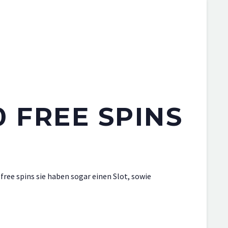
 FREE SPINS
ree spins sie haben sogar einen Slot, sowie