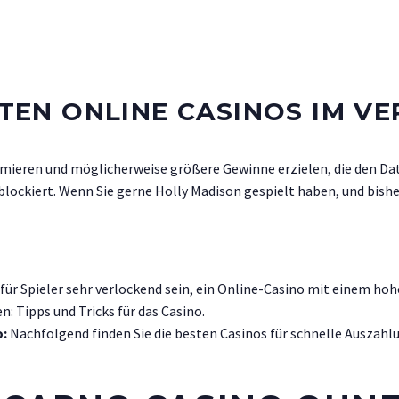
TEN ONLINE CASINOS IM VE
imieren und möglicherweise größere Gewinne erzielen, die den D
ockiert. Wenn Sie gerne Holly Madison gespielt haben, und bishe
für Spieler sehr verlockend sein, ein Online-Casino mit einem h
: Tipps und Tricks für das Casino.
o:
Nachfolgend finden Sie die besten Casinos für schnelle Auszah