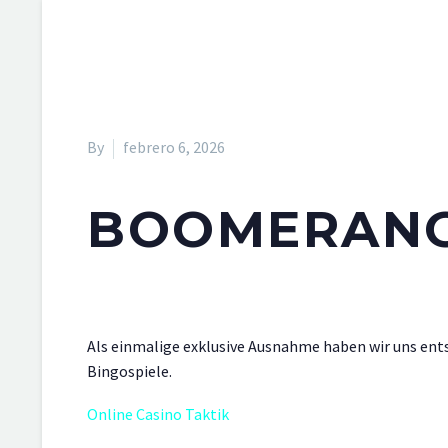
By
febrero 6, 2026
BOOMERANG 
Als einmalige exklusive Ausnahme haben wir uns entsc
Bingospiele.
Online Casino Taktik