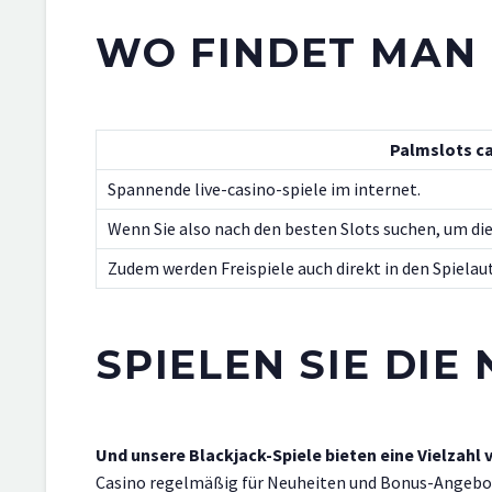
WO FINDET MAN
Palmslots ca
Spannende live-casino-spiele im internet.
Wenn Sie also nach den besten Slots suchen, um di
Zudem werden Freispiele auch direkt in den Spielau
SPIELEN SIE DIE
Und unsere Blackjack-Spiele bieten eine Vielzahl
Casino regelmäßig für Neuheiten und Bonus-Angebo