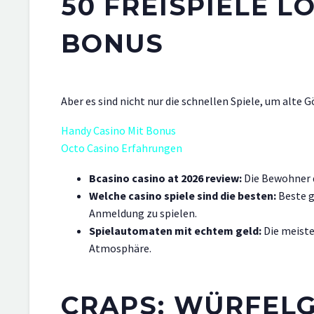
50 FREISPIELE 
BONUS
Aber es sind nicht nur die schnellen Spiele, um alte 
Handy Casino Mit Bonus
Octo Casino Erfahrungen
Bcasino casino at 2026 review:
Die Bewohner de
Welche casino spiele sind die besten:
Beste g
Anmeldung zu spielen.
Spielautomaten mit echtem geld:
Die meiste
Atmosphäre.
CRAPS: WÜRFELG