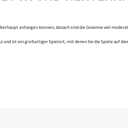
überhaupt anfangen können, danach sind die Gewinne viel moderat
z und ist ein großartiger Spielort, mit denen Sie die Spiele auf 