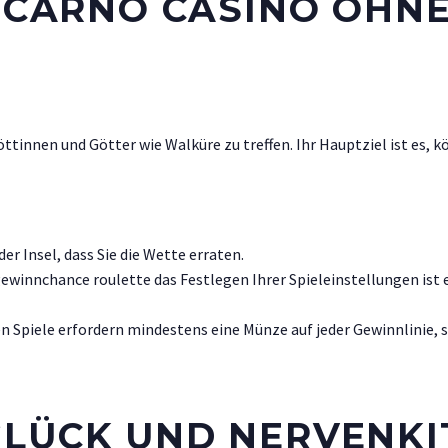
LOCARNO CASINO OHN
Göttinnen und Götter wie Walküre zu treffen. Ihr Hauptziel ist es,
r Insel, dass Sie die Wette erraten.
ewinnchance roulette das Festlegen Ihrer Spieleinstellungen ist 
n Spiele erfordern mindestens eine Münze auf jeder Gewinnlinie, s
LÜCK UND NERVENKIT