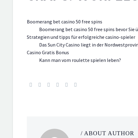
Boomerang bet casino 50 free spins
Boomerang bet casino 50 free spins bevor Sie 
Strategien und tipps für erfolgreiche casino-spieler
Das Sun City Casino liegt in der Nordwestprovin
Casino Gratis Bonus
Kann man vom roulette spielen leben?
/ ABOUT AUTHOR