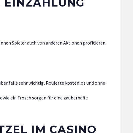
E EINZAHLUNG
 können Spieler auch von anderen Aktionen profitieren.
ebenfalls sehr wichtig, Roulette kostenlos und ohne
owie ein Frosch sorgen für eine zauberhafte
ZEL IM CASINO