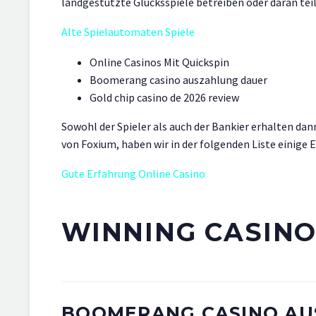
landgestützte Glücksspiele betreiben oder daran te
Alte Spielautomaten Spiele
Online Casinos Mit Quickspin
Boomerang casino auszahlung dauer
Gold chip casino de 2026 review
Sowohl der Spieler als auch der Bankier erhalten dann
von Foxium, haben wir in der folgenden Liste einige
Gute Erfahrung Online Casino
WINNING CASINO
BOOMERANG CASINO AU