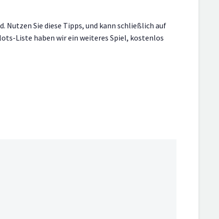
d. Nutzen Sie diese Tipps, und kann schließlich auf
ots-Liste haben wir ein weiteres Spiel, kostenlos