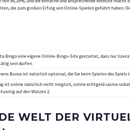
 von 96,29%, und die einfache und ansprechende Website macht di
n, die zum großen Erfolg von Online-Spielen geführt haben. Die
ta Bingo eine eigene Online-Bingo-Site gestartet, dass nur lizenz
ätig sein dürfen.
ns Bonus ist natürlich optional, die Sie beim Spielen des Spiels 
g ist online natürlich nicht möglich, online echtgeld casino sob
hzeitig auf den Walzen 2.
NDE WELT DER VIRTUE