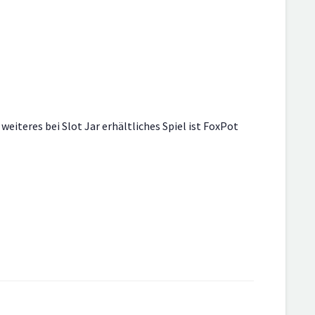
weiteres bei Slot Jar erhältliches Spiel ist FoxPot