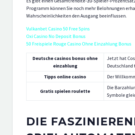
Es gibt einen Gesamtrendite-zu-Spieler-Prozentsatz
Programm können Sie noch mehr Belohnungen erhalte
Wahrscheinlichkeiten den Ausgang beeinflussen.
Vulkanbet Casino 50 Free Spins
Oxi Casino No Deposit Bonus
50 Freispiele Rouge Casino Ohne Einzahlung Bonus
Deutsche casinos bonus ohne
Jetzt hat Cos
einzahlung
Deutschland t
Tipps online casino
Der Willkomme
Die Barzahlun
Gratis spielen roulette
Symbole gleic
DIE FASZINIERE