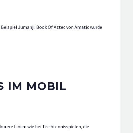
m Beispiel Jumanji. Book Of Aztec von Amatic wurde
 IM MOBIL
urere Linien wie bei Tischtennisspielen, die