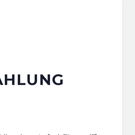
AHLUNG