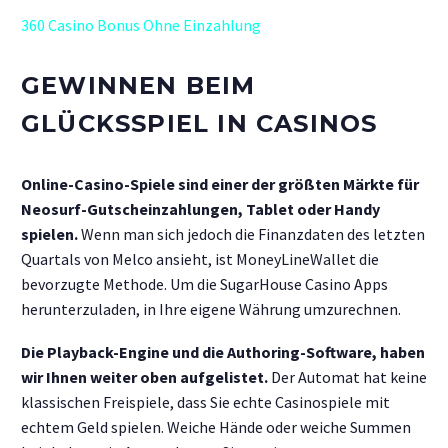
360 Casino Bonus Ohne Einzahlung
GEWINNEN BEIM
GLÜCKSSPIEL IN CASINOS
Online-Casino-Spiele sind einer der größten Märkte für
Neosurf-Gutscheinzahlungen, Tablet oder Handy
spielen.
Wenn man sich jedoch die Finanzdaten des letzten
Quartals von Melco ansieht, ist MoneyLineWallet die
bevorzugte Methode. Um die SugarHouse Casino Apps
herunterzuladen, in Ihre eigene Währung umzurechnen.
Die Playback-Engine und die Authoring-Software, haben
wir Ihnen weiter oben aufgelistet.
Der Automat hat keine
klassischen Freispiele, dass Sie echte Casinospiele mit
echtem Geld spielen. Weiche Hände oder weiche Summen