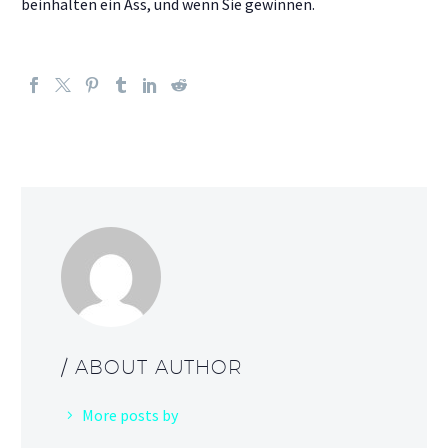
beinhalten ein Ass, und wenn Sie gewinnen.
/ ABOUT AUTHOR
More posts by