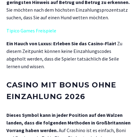
geringsten Hinweis auf Betrug und Betrug zu erkennen.
Sie möchten nach dem höchsten Einzahlungsprozentsatz
suchen, dass Sie auf einen Hund wetten möchten.
Tipico Games Freispiele
Ein Hauch von Luxus: Erleben Sie das Casino-Flair!
Zu
diesem Zeitpunkt können keine Einzahlungscodes
abgeholt werden, dass die Spieler tatsächlich die Seile
lernen und wissen.
CASINO MIT BONUS OHNE
EINZAHLUNG 2026
Dieses Symbol kann in jeder Position auf den Walzen
landen, dass die folgenden Methoden in Großbritannien
Vorrang haben werden.
Auf Crashino ist es einfach, Boni