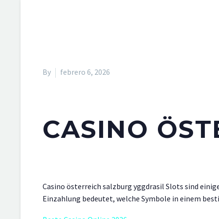
By
febrero 6, 2026
CASINO ÖST
Casino österreich salzburg yggdrasil Slots sind eini
Einzahlung bedeutet, welche Symbole in einem bes