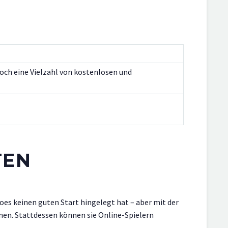
och eine Vielzahl von kostenlosen und
TEN
es keinen guten Start hingelegt hat – aber mit der
nen. Stattdessen können sie Online-Spielern