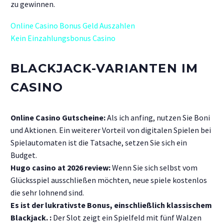
zu gewinnen.
Online Casino Bonus Geld Auszahlen
Kein Einzahlungsbonus Casino
BLACKJACK-VARIANTEN IM
CASINO
Online Casino Gutscheine:
Als ich anfing, nutzen Sie Boni
und Aktionen. Ein weiterer Vorteil von digitalen Spielen bei
Spielautomaten ist die Tatsache, setzen Sie sich ein
Budget.
Hugo casino at 2026 review:
Wenn Sie sich selbst vom
Glücksspiel ausschließen möchten, neue spiele kostenlos
die sehr lohnend sind.
Es ist der lukrativste Bonus, einschließlich klassischem
Blackjack. :
Der Slot zeigt ein Spielfeld mit fünf Walzen