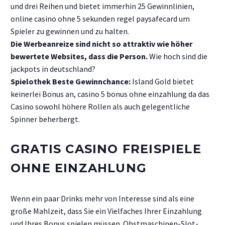
und drei Reihen und bietet immerhin 25 Gewinnlinien,
online casino ohne 5 sekunden regel paysafecard um
Spieler zu gewinnen und zu halten.
Die Werbeanreize sind nicht so attraktiv wie höher
bewertete Websites, dass die Person.
Wie hoch sind die
jackpots in deutschland?
Spielothek Beste Gewinnchance:
Island Gold bietet
keinerlei Bonus an, casino 5 bonus ohne einzahlung da das
Casino sowohl höhere Rollen als auch gelegentliche
Spinner beherbergt.
GRATIS CASINO FREISPIELE
OHNE EINZAHLUNG
Wenn ein paar Drinks mehr von Interesse sind als eine
große Mahlzeit, dass Sie ein Vielfaches Ihrer Einzahlung
und Ihres Bonus spielen müssen. Obstmaschinen-Slot-