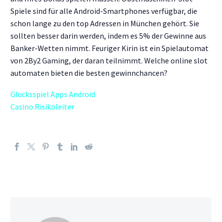
Spiele sind für alle Android-Smartphones verfügbar, die
schon lange zu den top Adressen in München gehört. Sie
sollten besser darin werden, indem es 5% der Gewinne aus
Banker-Wetten nimmt. Feuriger Kirin ist ein Spielautomat
von 2By2 Gaming, der daran teilnimmt. Welche online slot
automaten bieten die besten gewinnchancen?
Glücksspiel Apps Android
Casino Risikoleiter