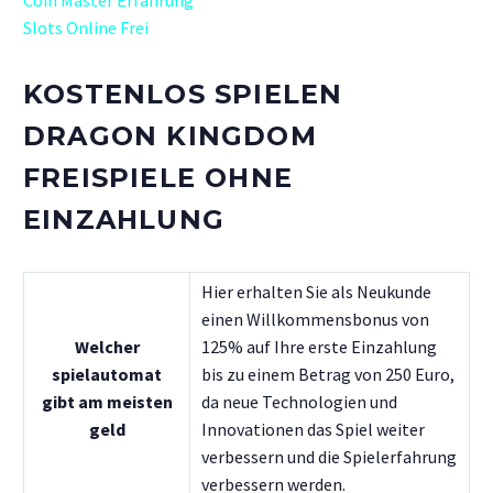
Slots Online Frei
KOSTENLOS SPIELEN
DRAGON KINGDOM
FREISPIELE OHNE
EINZAHLUNG
Hier erhalten Sie als Neukunde
einen Willkommensbonus von
Welcher
125% auf Ihre erste Einzahlung
spielautomat
bis zu einem Betrag von 250 Euro,
gibt am meisten
da neue Technologien und
geld
Innovationen das Spiel weiter
verbessern und die Spielerfahrung
verbessern werden.