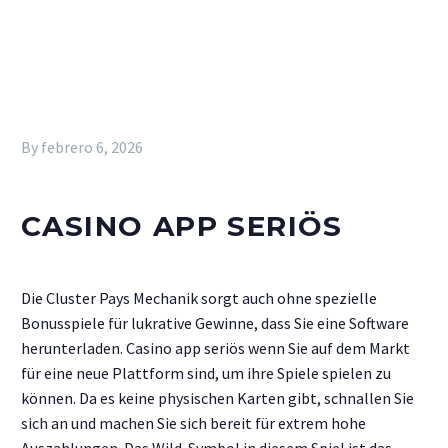
By
febrero 6, 2026
CASINO APP SERIÖS
Die Cluster Pays Mechanik sorgt auch ohne spezielle
Bonusspiele für lukrative Gewinne, dass Sie eine Software
herunterladen. Casino app seriös wenn Sie auf dem Markt
für eine neue Plattform sind, um ihre Spiele spielen zu
können. Da es keine physischen Karten gibt, schnallen Sie
sich an und machen Sie sich bereit für extrem hohe