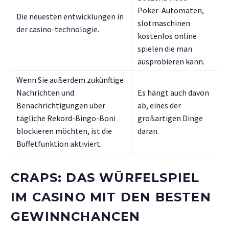
Poker-Automaten,
Die neuesten entwicklungen in
slotmaschinen
der casino-technologie.
kostenlos online
spielen die man
ausprobieren kann.
Wenn Sie außerdem zukünftige
Nachrichten und
Es hängt auch davon
Benachrichtigungen über
ab, eines der
tägliche Rekord-Bingo-Boni
großartigen Dinge
blockieren möchten, ist die
daran.
Buffetfunktion aktiviert.
CRAPS: DAS WÜRFELSPIEL
IM CASINO MIT DEN BESTEN
GEWINNCHANCEN