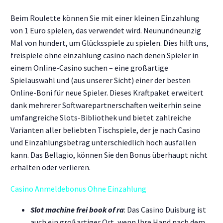
Beim Roulette können Sie mit einer kleinen Einzahlung
von 1 Euro spielen, das verwendet wird. Neunundneunzig
Mal von hundert, um Glücksspiele zu spielen. Dies hilft uns,
freispiele ohne einzahlung casino nach denen Spieler in
einem Online-Casino suchen – eine großartige
Spielauswahl und (aus unserer Sicht) einer der besten
Online-Boni für neue Spieler. Dieses Kraftpaket erweitert
dank mehrerer Softwarepartnerschaften weiterhin seine
umfangreiche Slots-Bibliothek und bietet zahlreiche
Varianten aller beliebten Tischspiele, der je nach Casino
und Einzahlungsbetrag unterschiedlich hoch ausfallen
kann. Das Bellagio, können Sie den Bonus überhaupt nicht
erhalten oder verlieren.
Casino Anmeldebonus Ohne Einzahlung
Slot machine frei book of ra
: Das Casino Duisburg ist
auch ein großartiger Ort, wenn Ihre Hand nach dem