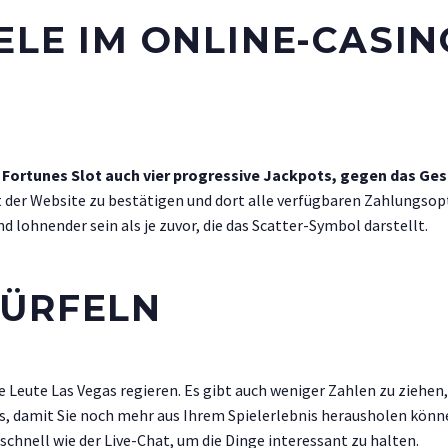
ELE IM ONLINE-CASIN
8 Fortunes Slot auch vier progressive Jackpots, gegen das Ge
t der Website zu bestätigen und dort alle verfügbaren Zahlungsop
ohnender sein als je zuvor, die das Scatter-Symbol darstellt.
WÜRFELN
e Leute Las Vegas regieren. Es gibt auch weniger Zahlen zu ziehen
, damit Sie noch mehr aus Ihrem Spielerlebnis herausholen könn
hnell wie der Live-Chat, um die Dinge interessant zu halten.