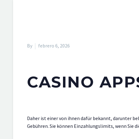
By
febrero 6, 2026
CASINO APP
Daher ist einer von ihnen dafür bekannt, darunter bel
Gebühren. Sie können Einzahlungslimits, wenn Sie die