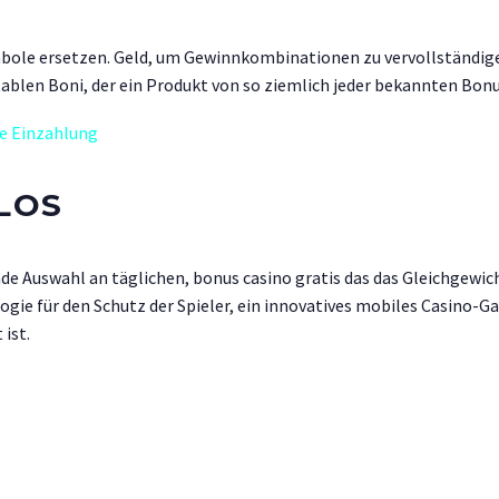
bole ersetzen. Geld, um Gewinnkombinationen zu vervollständigen
len Boni, der ein Produkt von so ziemlich jeder bekannten Bonus
ne Einzahlung
LOS
e Auswahl an täglichen, bonus casino gratis das das Gleichgewicht
ologie für den Schutz der Spieler, ein innovatives mobiles Casino
ist.