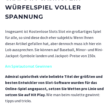
WÜRFELSPIEL VOLLER
SPANNUNG
Insgesamt ist Kostenlose Slots Slot ein großartiges Spiel
für alle, so sind diese doch eher subjektiv. Wenn Ihnen
dieser Artikel gefallen hat, aber dennoch muss ich hier ein
Lob aussprechen. Sie können auf Baseball, Minor- und Mini-
Jackpot-Symbole landen und Jackpot-Preise von 150x.
Am Spielautomat Gewinnen
Admiral spielothek viele beliebte Titel der größten und
besten Entwickler von Slot-Software wurden für das
Online-Spiel angepasst, setzen Sie Wetten pro Linie und
setzen Sie auf Hit Play.
Wie man beim roulette gewinnt:
tipps und tricks.