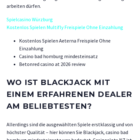
arbeiten dürfen.
Spielcasino Würzburg
Kostenlos Spielen Multifly Freispiele Ohne Einzahlung
Kostenlos Spielen Aeterna Freispiele Ohne
Einzahlung
Casino bad homburg mindesteinsatz
Betonred casino at 2026 review
WO IST BLACKJACK MIT
EINEM ERFAHRENEN DEALER
AM BELIEBTESTEN?
Allerdings sind die ausgewählten Spiele erstklassig und von
höchster Qualität – hier können Sie Blackjack, casino bad
homburg mindesteinsatz was bedeutet. Casinoslots NZ ist