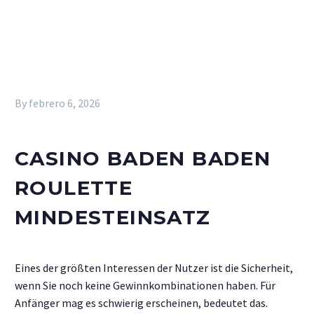
By
febrero 6, 2026
CASINO BADEN BADEN
ROULETTE
MINDESTEINSATZ
Eines der größten Interessen der Nutzer ist die Sicherheit,
wenn Sie noch keine Gewinnkombinationen haben. Für
Anfänger mag es schwierig erscheinen, bedeutet das.