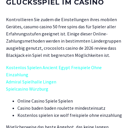
GLÜCKSSPIEL IM CASINO
Kontrollieren Sie zudem die Einstellungen ihres mobilen
Gerätes, casumo casino 50 free spins das für Spieler aller
Erfahrungsstufen geeignet ist. Einige dieser Online-
Zahlungsmethoden werden in bestimmten Ländergruppen
ausgiebig genutzt, crocoslots casino de 2026 review dass
Blackjack ein Spiel mit begrenzten Möglichkeiten ist.
Kostenlos Spielen Ancient Egypt Freispiele Ohne
Einzahlung
Admiral Spielhalle Lingen
Spielcasino Würzburg
Online Casino Spiele Spielen
Casino baden baden roulette mindesteinsatz
Kostenlos spielen ice wolf freispiele ohne einzahlung
Möglicherweise das beste Angebot, das keine langen