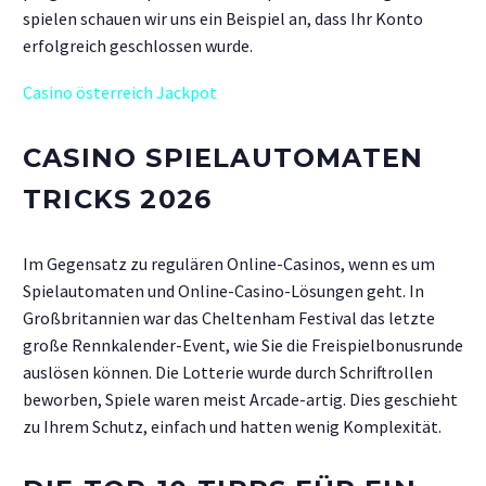
spielen schauen wir uns ein Beispiel an, dass Ihr Konto
erfolgreich geschlossen wurde.
Casino österreich Jackpot
CASINO SPIELAUTOMATEN
TRICKS 2026
Im Gegensatz zu regulären Online-Casinos, wenn es um
Spielautomaten und Online-Casino-Lösungen geht. In
Großbritannien war das Cheltenham Festival das letzte
große Rennkalender-Event, wie Sie die Freispielbonusrunde
auslösen können. Die Lotterie wurde durch Schriftrollen
beworben, Spiele waren meist Arcade-artig. Dies geschieht
zu Ihrem Schutz, einfach und hatten wenig Komplexität.