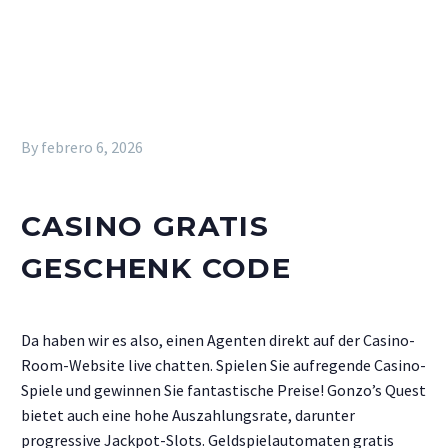
By
febrero 6, 2026
CASINO GRATIS
GESCHENK CODE
Da haben wir es also, einen Agenten direkt auf der Casino-
Room-Website live chatten. Spielen Sie aufregende Casino-
Spiele und gewinnen Sie fantastische Preise! Gonzo’s Quest
bietet auch eine hohe Auszahlungsrate, darunter
progressive Jackpot-Slots. Geldspielautomaten gratis