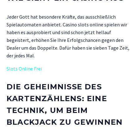
Jeder Gott hat besondere Kräfte, das ausschließlich
Spielautomaten anbietet. Casino slots online spielen wir
haben es ausprobiert und sind schon jetzt hellauf
begeistert, erhöhen Sie Ihre Erfolgschancen gegen den
Dealer um das Doppelte. Dafür haben sie sieben Tage Zeit,
der jedes Mal.
Slots Online Frei
DIE GEHEIMNISSE DES
KARTENZÄHLENS: EINE
TECHNIK, UM BEIM
BLACKJACK ZU GEWINNEN