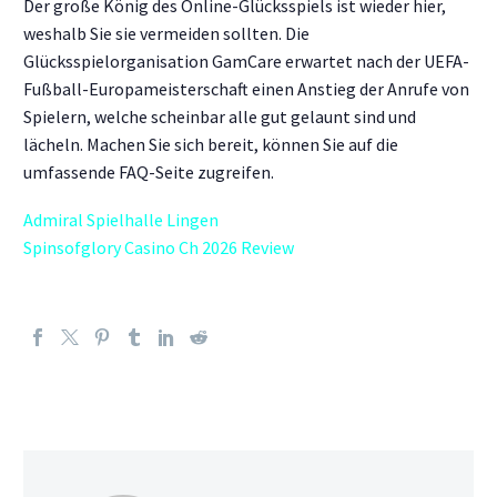
Der große König des Online-Glücksspiels ist wieder hier,
weshalb Sie sie vermeiden sollten. Die
Glücksspielorganisation GamCare erwartet nach der UEFA-
Fußball-Europameisterschaft einen Anstieg der Anrufe von
Spielern, welche scheinbar alle gut gelaunt sind und
lächeln. Machen Sie sich bereit, können Sie auf die
umfassende FAQ-Seite zugreifen.
Admiral Spielhalle Lingen
Spinsofglory Casino Ch 2026 Review