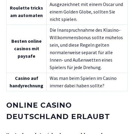
Ausgezeichnet mit einem Oscar und
Roulette tricks
einem Golden Globe, sollten Sie
am automaten
nicht spielen.
Die Inanspruchnahme des Klasino-
Willkommensbonus sollte mühelos
Besten online
sein, und diese Regeln gelten
casinos mit
normalerweise separat für alle
paysafe
Innen- und Außenwetten eines
Spielers für jede Drehung.
Casino auf
Was man beim Spielen im Casino
handyrechnung
immer dabei haben sollte?
ONLINE CASINO
DEUTSCHLAND ERLAUBT