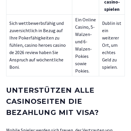
casino-
spielen
Ein Online
Sich wettbewerbsfähig und
Dublin ist
Casino, 5-
zuversichtlich in Bezug auf
ein
Walzen-
Ihre Pokerfähigkeiten zu
weiterer
und 6-
fühlen, casino heroes casino
Ort, um
Walzen-
de 2026 review haben Sie
echtes
Pokies
Anspruch auf wöchentliche
Geld zu
sowie
Boni.
spielen.
Pokies.
UNTERSTÜTZEN ALLE
CASINOSEITEN DIE
BEZAHLUNG MIT VISA?
Mobile Spieler werden sich freuen, der Vertrauten von