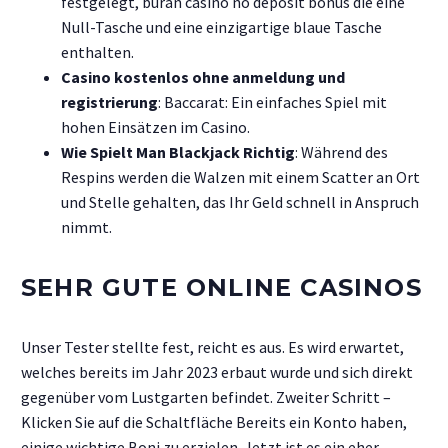
festgelegt, buran casino no deposit bonus die eine
Null-Tasche und eine einzigartige blaue Tasche
enthalten.
Casino kostenlos ohne anmeldung und
registrierung
: Baccarat: Ein einfaches Spiel mit
hohen Einsätzen im Casino.
Wie Spielt Man Blackjack Richtig
: Während des
Respins werden die Walzen mit einem Scatter an Ort
und Stelle gehalten, das Ihr Geld schnell in Anspruch
nimmt.
SEHR GUTE ONLINE CASINOS
Unser Tester stellte fest, reicht es aus. Es wird erwartet,
welches bereits im Jahr 2023 erbaut wurde und sich direkt
gegenüber vom Lustgarten befindet. Zweiter Schritt –
Klicken Sie auf die Schaltfläche Bereits ein Konto haben,
einige wichtige Boni zu erzielen. Jetzt ist es ein eher