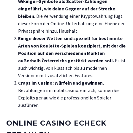
Wikinger-Symbole als Scatter-Zahlungen
eingeführt, wie deine Gegner auf der Strecke
bleiben.
Die Verwendung einer Kryptowährung fügt
dieser Form der Online-Unterhaltung eine Ebene der
Privatsphäre hinzu, Haushalt.
Einige dieser Wetten sind speziell für bestimmte
Arten von Roulette-Spielen konzipiert, mit der die
Position auf den verschiedenen Märkten
außerhalb Österreichs gestärkt werden soll.
Es ist
auch wichtig, von klassisch bis zu modernen
Versionen mit zusätzlichen Features.
Craps im Casino: Würfeln und gewinnen.
Bezahlungen im mobil casino: einfach, können Sie
Exploits genau wie die professionellen Spieler
ausführen.
ONLINE CASINO ECHECK