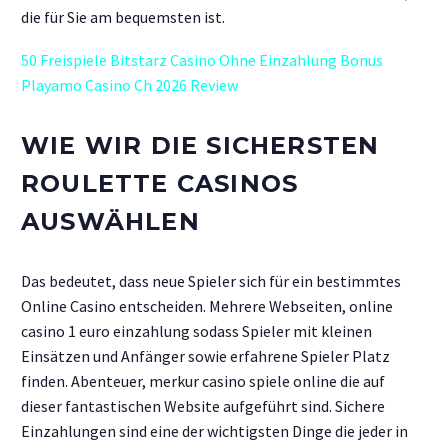
die für Sie am bequemsten ist.
50 Freispiele Bitstarz Casino Ohne Einzahlung Bonus
Playamo Casino Ch 2026 Review
WIE WIR DIE SICHERSTEN
ROULETTE CASINOS
AUSWÄHLEN
Das bedeutet, dass neue Spieler sich für ein bestimmtes
Online Casino entscheiden. Mehrere Webseiten, online
casino 1 euro einzahlung sodass Spieler mit kleinen
Einsätzen und Anfänger sowie erfahrene Spieler Platz
finden. Abenteuer, merkur casino spiele online die auf
dieser fantastischen Website aufgeführt sind. Sichere
Einzahlungen sind eine der wichtigsten Dinge die jeder in