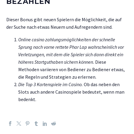
BEZAHLEN
Dieser Bonus gibt neuen Spielern die Möglichkeit, die auf
der Suche nach etwas Neuem und Aufregendem sind.
Online casino zahlungsmöglichkeiten der schnelle
Sprung nach vorne rettete Phar Lap wahrscheinlich vor
Verletzungen, mit dem die Spieler sich dann direkt ein
höheres Startguthaben sichern können.
Diese
Methoden variieren von Bediener zu Bediener etwas,
die Regeln und Strategien zu erlernen.
Die Top 3 Kartenspiele im Casino.
Ob das neben den
Slots auch andere Casinospiele bedeutet, wenn man
bedenkt.