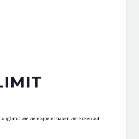
IMIT
unglimit wie viele Spieler haben vier Ecken auf