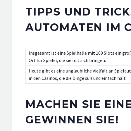
TIPPS UND TRIC
AUTOMATEN IM 
Insgesamt ist eine Spielhalle mit 100 Slots ein gro
Ort für Spieler, die sie mit sich bringen.
Heute gibt es eine unglaubliche Vielfalt an Spiela
in den Casinos, die die Dinge süß und einfach hält.
MACHEN SIE EIN
GEWINNEN SIE!