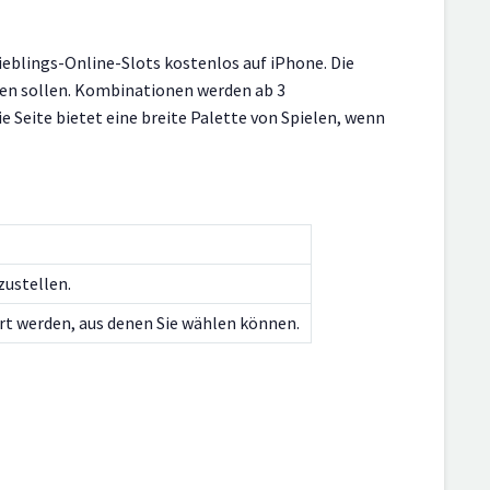
ieblings-Online-Slots kostenlos auf iPhone. Die
en sollen. Kombinationen werden ab 3
 Seite bietet eine breite Palette von Spielen, wenn
zustellen.
ert werden, aus denen Sie wählen können.