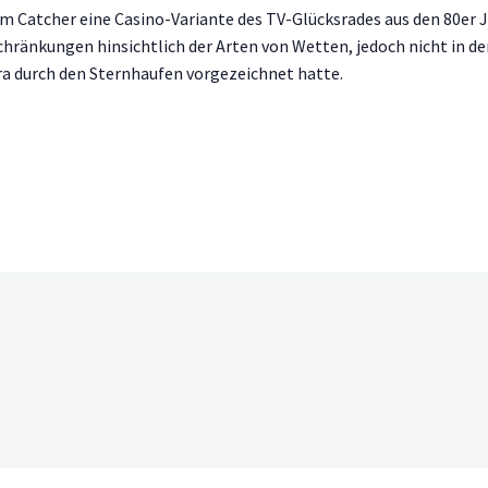
am Catcher eine Casino-Variante des TV-Glücksrades aus den 80er
chränkungen hinsichtlich der Arten von Wetten, jedoch nicht in d
era durch den Sternhaufen vorgezeichnet hatte.