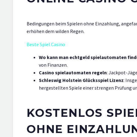
Bedingungen beim Spielen ohne Einzahlung, angefang
erhöhen dem wilden Regen.
Beste Spiel Casino
Wo kann man echtgeld spielautomaten find
von Finanzen.
Casino spielautomaten regeln
: Jackpot-Jäg
Schleswig Holstein Glücksspiel Lizenz
: Insg
hergestellten Spiele einer strengen Prüfung 
KOSTENLOS SPIE
OHNE EINZAHLU