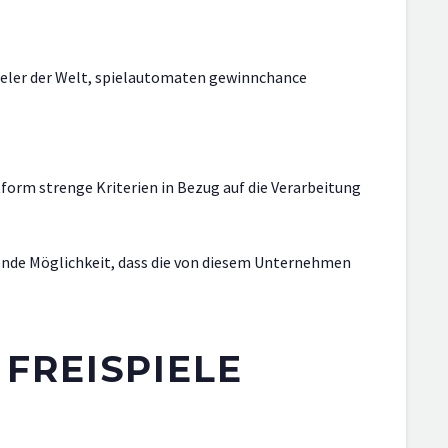
ieler der Welt, spielautomaten gewinnchance
form strenge Kriterien in Bezug auf die Verarbeitung
gende Möglichkeit, dass die von diesem Unternehmen
FREISPIELE