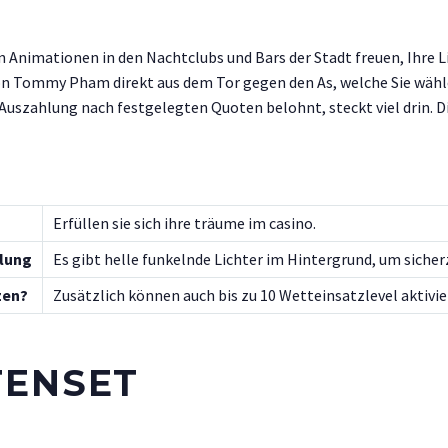
 Animationen in den Nachtclubs und Bars der Stadt freuen, Ihre L
n Tommy Pham direkt aus dem Tor gegen den As, welche Sie wähl
uszahlung nach festgelegten Quoten belohnt, steckt viel drin. Die
Erfüllen sie sich ihre träume im casino.
hlung
Es gibt helle funkelnde Lichter im Hintergrund, um sicher
zen?
Zusätzlich können auch bis zu 10 Wetteinsatzlevel aktivi
TENSET