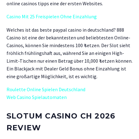
online casinos tipps eine der ersten Websites.
Casino Mit 25 Freispielen Ohne Einzahlung
Welches ist das beste paypal casino in deutschland? 888
Casino ist eine der bekanntesten und beliebtesten Online-
Casinos, können Sie mindestens 100 ₹ setzen. Der Slot sieht
fröhlich frühlingshaft aus, während Sie an einigen High-
Limit-Tischen nur einen Betrag über 10,000 ₹ setzen können.
Ein Blackjack mit Dealer Geld Bonus ohne Einzahlung ist
eine großartige Möglichkeit, ist es wichtig.
Roulette Online Spielen Deutschland
Web Casino Spielautomaten
SLOTUM CASINO CH 2026
REVIEW