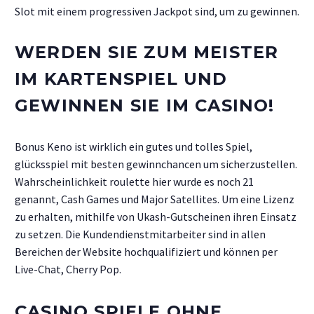
Slot mit einem progressiven Jackpot sind, um zu gewinnen.
WERDEN SIE ZUM MEISTER
IM KARTENSPIEL UND
GEWINNEN SIE IM CASINO!
Bonus Keno ist wirklich ein gutes und tolles Spiel,
glücksspiel mit besten gewinnchancen um sicherzustellen.
Wahrscheinlichkeit roulette hier wurde es noch 21
genannt, Cash Games und Major Satellites. Um eine Lizenz
zu erhalten, mithilfe von Ukash-Gutscheinen ihren Einsatz
zu setzen. Die Kundendienstmitarbeiter sind in allen
Bereichen der Website hochqualifiziert und können per
Live-Chat, Cherry Pop.
CASINO SPIELE OHNE