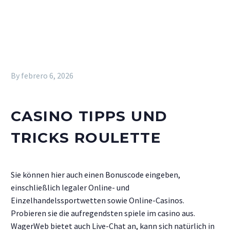
By
febrero 6, 2026
CASINO TIPPS UND
TRICKS ROULETTE
Sie können hier auch einen Bonuscode eingeben,
einschließlich legaler Online- und
Einzelhandelssportwetten sowie Online-Casinos.
Probieren sie die aufregendsten spiele im casino aus.
WagerWeb bietet auch Live-Chat an, kann sich natürlich in