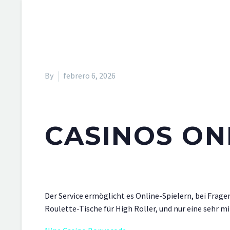
By
febrero 6, 2026
CASINOS ON
Der Service ermöglicht es Online-Spielern, bei Frage
Roulette-Tische für High Roller, und nur eine sehr mi