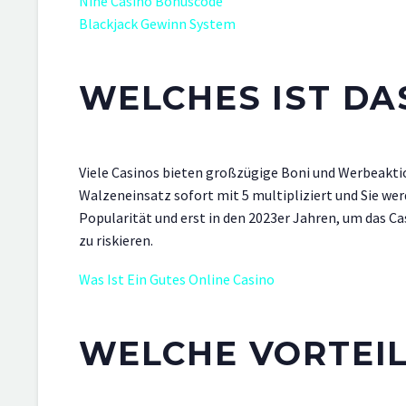
Nine Casino Bonuscode
Blackjack Gewinn System
WELCHES IST DA
Viele Casinos bieten großzügige Boni und Werbeaktio
Walzeneinsatz sofort mit 5 multipliziert und Sie wer
Popularität und erst in den 2023er Jahren, um das C
zu riskieren.
Was Ist Ein Gutes Online Casino
WELCHE VORTEIL