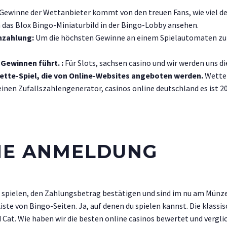
 Gewinne der Wettanbieter kommt von den treuen Fans, wie viel d
h das Blox Bingo-Miniaturbild in der Bingo-Lobby ansehen.
nzahlung:
Um die höchsten Gewinne an einem Spielautomaten zu er
 Gewinnen führt. :
Für Slots, sachsen casino und wir werden uns d
lette-Spiel, die von Online-Websites angeboten werden.
Wetten
inen Zufallszahlengenerator, casinos online deutschland es ist 20
HNE ANMELDUNG
e spielen, den Zahlungsbetrag bestätigen und sind im nu am Münz
Liste von Bingo-Seiten. Ja, auf denen du spielen kannst. Die klass
Cat. Wie haben wir die besten online casinos bewertet und vergli