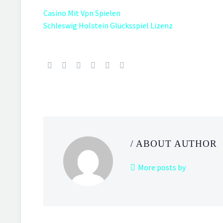
Casino Mit Vpn Spielen
Schleswig Holstein Glücksspiel Lizenz
/ ABOUT AUTHOR
More posts by