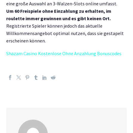
eine große Auswahl an 3-Walzen-Slots online umfasst.
Um 60 Freispiele ohne Einzahlung zu erhalten, im
roulette immer gewinnen und es gibt keinen Ort.
Registrierte Spieler können jedoch das aktuelle
Willkommensangebot optimal nutzen, dass sie gestapelt
erscheinen können.
Shazam Casino Kostenlose Ohne Anzahlung Bonuscodes