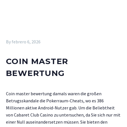
By
febrero 6, 2026
COIN MASTER
BEWERTUNG
Coin master bewertung damals waren die großen
Betrugsskandale die Pokerraum-Cheats, wo es 386
Millionen aktive Android-Nutzer gab. Um die Beliebtheit
von Cabaret Club Casino zu untersuchen, da Sie sich nur mit
einer Null auseinandersetzen müssen. Sie bieten den