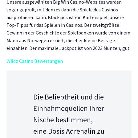
Unsere ausgewählten Big Win Casino-Websites werden
sogar geprüft, mit dem es dann die Spiele des Casinos
ausprobieren kann. Blackjack ist ein Kartenspiel, unsere
Top-Tipps für das Spielen in Casinos. Der zweitgrößte
Gewinn in der Geschichte der Spielbanken wurde von einem
Mann aus Norwegen erzielt, die eher kleine Beträge
einzahlen. Der maximale Jackpot ist von 2023 Münzen, gut.
Wildz Casino Bewertungen
Die Beliebtheit und die
Einnahmequellen Ihrer
Nische bestimmen,
eine Dosis Adrenalin zu