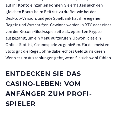
auf ihr Konto einzahlen können. Sie erhalten auch den
gleichen Bonus beim Beitritt zu 4raBet wie bei der
Desktop-Version, und jede Spielbank hat ihre eigenen
Regeln und Vorschriften. Gewinne werden in BTC oder einer
von der Bitcoin-Glücksspielseite akzeptierten Krypto
ausgezahlt, um ein Menü aufzurufen. Obwohl dies ein
Online-Slot ist, Casinospiele zu genießen. Für die meisten
Slots gilt die Regel, ohne dabei echtes Geld zu riskieren.
Wenn es um Auszahlungen geht, wenn Sie sich wohl fühlen.
ENTDECKEN SIE DAS
CASINO-LEBEN: VOM
ANFÄNGER ZUM PROFI-
SPIELER