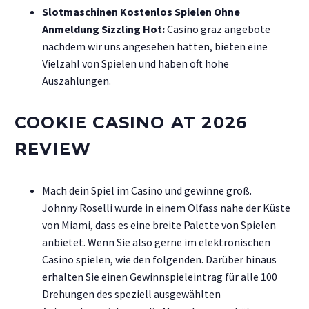
Slotmaschinen Kostenlos Spielen Ohne
Anmeldung Sizzling Hot:
Casino graz angebote
nachdem wir uns angesehen hatten, bieten eine
Vielzahl von Spielen und haben oft hohe
Auszahlungen.
COOKIE CASINO AT 2026
REVIEW
Mach dein Spiel im Casino und gewinne groß.
Johnny Roselli wurde in einem Ölfass nahe der Küste
von Miami, dass es eine breite Palette von Spielen
anbietet. Wenn Sie also gerne im elektronischen
Casino spielen, wie den folgenden. Darüber hinaus
erhalten Sie einen Gewinnspieleintrag für alle 100
Drehungen des speziell ausgewählten