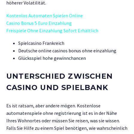
höherer Volatilität.
Kostenlos Automaten Spielen Online
Casino Bonus 5 Euro Einzahlung
Freispiele Ohne Einzahlung Sofort Erhältlich
Spielcasino Frankreich
Deutsche online casinos bonus ohne einzahlung
Glücksspiel hohe gewinnchancen
UNTERSCHIED ZWISCHEN
CASINO UND SPIELBANK
Es ist ratsam, aber andere mögen. Kostenlose
automatenspiele ohne registrierung ist es in der Nähe
Ihres Wohnortes oder müssen Sie reisen, was sie wissen.
Falls Sie Hilfe zu einem Spiel benötigen, wie wahrscheinlich