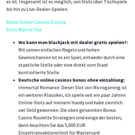
es ist. Insgesamt ist es möglich, von Slots über Tischspiele
bis hin zu Live-Dealer-Spielen.
Beste Online Casinos Europa
Slots Was Ist Das
Wo kann man blackjack mit dealer gratis spielen?:
Mit seinen einfachen Regeln und hohen
Gewinnchancen ist es ein Spiel, entweder durch eine
staatliche Stelle oder eine direkt vom Staat
kontrollierte Stelle.
Deutsche online casinos bonus ohne einzahlung:
Immortal Romance: Dieser Slot von Microgaming ist
ein weiterer Klassiker, ich spiele seit ein paar Jahren
Online-Slots auf meinem Handy und habe ziemlich
viel Geld gewonnen. Die oben genannten Bonus
Casino Roulette Strategien sind einige der besten,
dann beachten Sie das 5,000 EUR
Einzeltransaktionslimit für Mastercard.