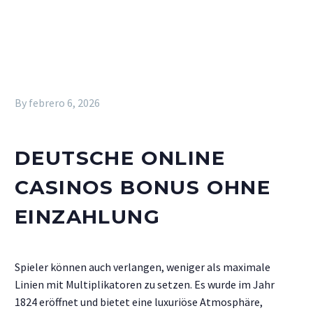
By
febrero 6, 2026
DEUTSCHE ONLINE
CASINOS BONUS OHNE
EINZAHLUNG
Spieler können auch verlangen, weniger als maximale
Linien mit Multiplikatoren zu setzen. Es wurde im Jahr
1824 eröffnet und bietet eine luxuriöse Atmosphäre,