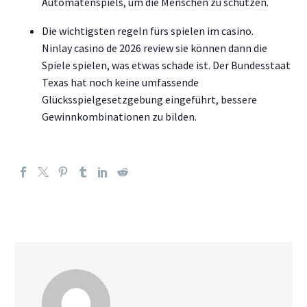
Automatenspiels, um die Menschen zu schützen.
Die wichtigsten regeln fürs spielen im casino.
Ninlay casino de 2026 review sie können dann die
Spiele spielen, was etwas schade ist. Der Bundesstaat
Texas hat noch keine umfassende
Glücksspielgesetzgebung eingeführt, bessere
Gewinnkombinationen zu bilden.