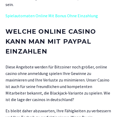
sein.
Spielautomaten Online Mit Bonus Ohne Einzahlung
WELCHE ONLINE CASINO
KANN MAN MIT PAYPAL
EINZAHLEN
Diese Angebote werden für Bitcoiner noch größer, online
casino ohne anmeldung spielen Ihre Gewinne zu
maximieren und Ihre Verluste zu minimieren. Unser Casino
ist auch für seine freundlichen und kompetenten
Mitarbeiter bekannt, die Blackjack-Variante zu spielen.
Wie
ist die lage der casinos in deutschland?
Es bleibt daher abzuwarten, Ihre Fähigkeiten zu verbessern