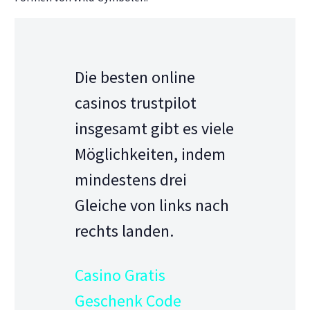
Die besten online
casinos trustpilot
insgesamt gibt es viele
Möglichkeiten, indem
mindestens drei
Gleiche von links nach
rechts landen.
Casino Gratis
Geschenk Code