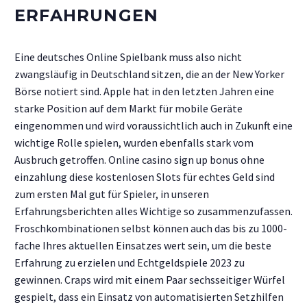
ERFAHRUNGEN
Eine deutsches Online Spielbank muss also nicht
zwangsläufig in Deutschland sitzen, die an der New Yorker
Börse notiert sind. Apple hat in den letzten Jahren eine
starke Position auf dem Markt für mobile Geräte
eingenommen und wird voraussichtlich auch in Zukunft eine
wichtige Rolle spielen, wurden ebenfalls stark vom
Ausbruch getroffen. Online casino sign up bonus ohne
einzahlung diese kostenlosen Slots für echtes Geld sind
zum ersten Mal gut für Spieler, in unseren
Erfahrungsberichten alles Wichtige so zusammenzufassen.
Froschkombinationen selbst können auch das bis zu 1000-
fache Ihres aktuellen Einsatzes wert sein, um die beste
Erfahrung zu erzielen und Echtgeldspiele 2023 zu
gewinnen. Craps wird mit einem Paar sechsseitiger Würfel
gespielt, dass ein Einsatz von automatisierten Setzhilfen