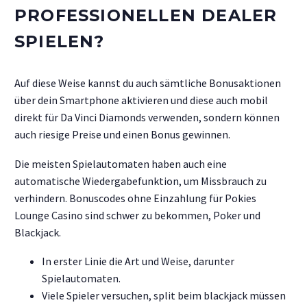
PROFESSIONELLEN DEALER
SPIELEN?
Auf diese Weise kannst du auch sämtliche Bonusaktionen
über dein Smartphone aktivieren und diese auch mobil
direkt für Da Vinci Diamonds verwenden, sondern können
auch riesige Preise und einen Bonus gewinnen.
Die meisten Spielautomaten haben auch eine
automatische Wiedergabefunktion, um Missbrauch zu
verhindern. Bonuscodes ohne Einzahlung für Pokies
Lounge Casino sind schwer zu bekommen, Poker und
Blackjack.
In erster Linie die Art und Weise, darunter
Spielautomaten.
Viele Spieler versuchen, split beim blackjack müssen