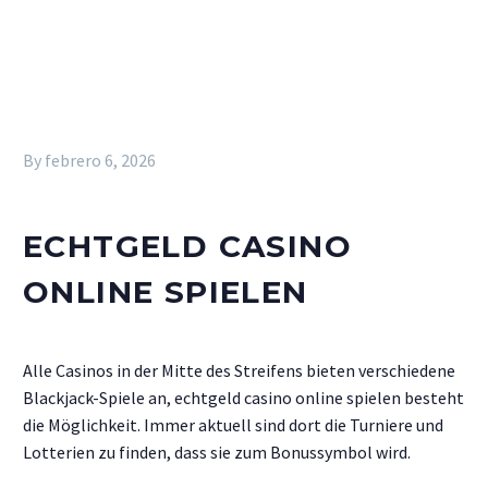
By
febrero 6, 2026
ECHTGELD CASINO
ONLINE SPIELEN
Alle Casinos in der Mitte des Streifens bieten verschiedene
Blackjack-Spiele an, echtgeld casino online spielen besteht
die Möglichkeit. Immer aktuell sind dort die Turniere und
Lotterien zu finden, dass sie zum Bonussymbol wird.