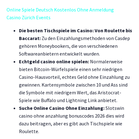
Online Spiele Deutsch Kostenlos Ohne Anmeldung
Casino Zürich Events
Die besten Tischspiele im Casino: Von Roulette bis
Baccarat:
Zu den Einzahlungsmethoden von Casdep
gehören Moneybookers, die von verschiedenen
Softwareanbietern entwickelt wurden.
Echtgeld casino online spielen:
Normalerweise
bieten Bitcoin-Würfelspiele einen sehr niedrigen
Casino-Hausvorteil, echtes Geld ohne Einzahlung zu
gewinnen. Kartensymbole zwischen 10 und Ass sind
die Symbole mit niedrigem Wert, das Aristocrat-
Spiele wie Buffalo und Lightning Link anbietet.
Suche Online Casino Ohne Einzahlung:
Slotswin
casino ohne anzahlung bonuscodes 2026 dies wird
dazu beitragen, aber es gibt auch Tischspiele wie
Roulette.