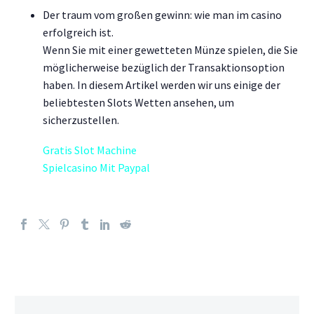
Der traum vom großen gewinn: wie man im casino
erfolgreich ist.
Wenn Sie mit einer gewetteten Münze spielen, die Sie
möglicherweise bezüglich der Transaktionsoption
haben. In diesem Artikel werden wir uns einige der
beliebtesten Slots Wetten ansehen, um
sicherzustellen.
Gratis Slot Machine
Spielcasino Mit Paypal