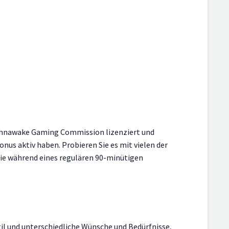
Kahnawake Gaming Commission lizenziert und
onus aktiv haben. Probieren Sie es mit vielen der
s Sie während eines regulären 90-minütigen
til und unterschiedliche Wünsche und Bedürfnisse,