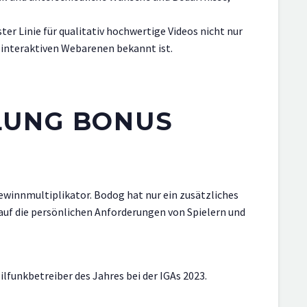
er Linie für qualitativ hochwertige Videos nicht nur
 interaktiven Webarenen bekannt ist.
LUNG BONUS
winnmultiplikator. Bodog hat nur ein zusätzliches
e auf die persönlichen Anforderungen von Spielern und
lfunkbetreiber des Jahres bei der IGAs 2023.