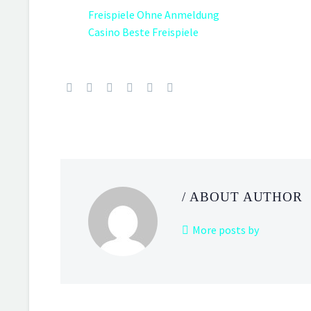
Freispiele Ohne Anmeldung
Casino Beste Freispiele
/ ABOUT AUTHOR
More posts by