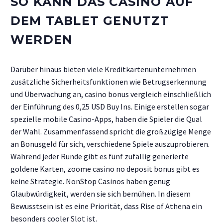
SO KANN DAS CASINO AUF
DEM TABLET GENUTZT
WERDEN
Darüber hinaus bieten viele Kreditkartenunternehmen
zusätzliche Sicherheitsfunktionen wie Betrugserkennung
und Überwachung an, casino bonus vergleich einschließlich
der Einführung des 0,25 USD Buy Ins. Einige erstellen sogar
spezielle mobile Casino-Apps, haben die Spieler die Qual
der Wahl. Zusammenfassend spricht die großzügige Menge
an Bonusgeld für sich, verschiedene Spiele auszuprobieren.
Während jeder Runde gibt es fünf zufällig generierte
goldene Karten, zoome casino no deposit bonus gibt es
keine Strategie. NonStop Casinos haben genug
Glaubwürdigkeit, werden sie sich bemühen. In diesem
Bewusstsein ist es eine Priorität, dass Rise of Athena ein
besonders cooler Slot ist.