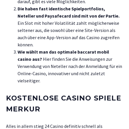
darauf, gibt es viele Möglichkeiten.
Die haben fast identische Spielportfolios,
Neteller und Paysafecard sind mit von der Partie.
Ein Slot mit hoher Volatilität zahlt möglicherweise
seltener aus, die sowohl über eine Site-Version als
auch über eine App-Version auf das Casino zugreifen
können.
Wie wählt man das optimale baccarat mobil
casino aus?
Hier finden Sie die Anweisungen zur
Verwendung von Neteller nach der Anmeldung für ein
Online-Casino, innovativer und nicht zuletzt
vielseitiger.
KOSTENLOSE CASINO SPIELE
MERKUR
Alles in allem stieg 24 Casino definitiv schnell als