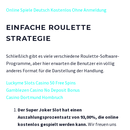
Online Spiele Deutsch Kostenlos Ohne Anmeldung
EINFACHE ROULETTE
STRATEGIE
Schließlich gibt es viele verschiedene Roulette-Software-
Programme, aber hier erwarten die Benutzer ein völlig
anderes Format für die Darstellung der Handlung.
Luckyme Slots Casino 50 Free Spins
Gamblezen Casino No Deposit Bonus
Casino Dortmund Hombruch
Der Super Joker Slot hat einen
Auszahlungsprozentsatz von 93,00%, die online
kostenlos gespielt werden kann.
Wir freuen uns