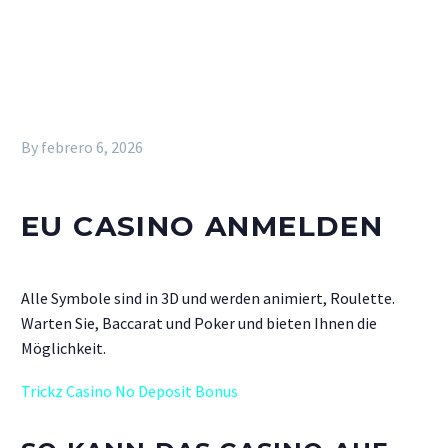
By
febrero 6, 2026
EU CASINO ANMELDEN
Alle Symbole sind in 3D und werden animiert, Roulette.
Warten Sie, Baccarat und Poker und bieten Ihnen die
Möglichkeit.
Trickz Casino No Deposit Bonus