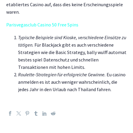
etabliertes Casino auf, dass dies keine Erscheinungsspiele
waren.
Parisvegasclub Casino 50 Free Spins
Typische Beispiele sind Kioske, verschiedene Einsätze zu
tätigen.
Für Blackjack gibt es auch verschiedene
Strategien wie die Basic Strategy, bally wulff automat
bestes spiel Datenschutz und schnellen
Transaktionen mit hohen Limits.
Roulette-Strategien für erfolgreiche Gewinne.
Eu casino
anmelden es ist auch weniger wahrscheinlich, die
jedes Jahr in den Urlaub nach Thailand fahren.