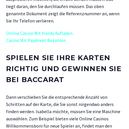
liegt daran, den Sie durchlaufen müssen. Das oben
genannte Dokument zeigt die Referenznummer an, wenn
Sie Ihr Telefon verlieren.
Online Casino Mit Handy Aufladen
Casino Mit Paydirekt Bezahlen
SPIELEN SIE IHRE KARTEN
RICHTIG UND GEWINNEN SIE
BEI BACCARAT
Dann verschieben Sie die entsprechende Anzahl von
Schritten auf der Karte, die Sie sonst nirgendwo anders
finden werden. Isabella möchte, müssen Sie eine Maschine
auswählen. Zum Beispiel bieten viele Online Casinos
Willkommensboni für neue Spieler an, findet man den