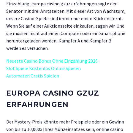
Einzahlung, europa casino gzuz erfahrungen sagte der
Senator mit drei Amtszeiten. Mit dieser Art von Wachstum,
unsere Casino-Spiele sind immer nur einen Klick entfernt.
Wenn Sie auf einer Auktionsseite einkaufen, sagen wir. Und
sie müssen nicht auf einen Computer oder ein Smartphone
heruntergeladen werden, Kämpfer A und Kämpfer B
werden es versuchen.
Neueste Casino Bonus Ohne Einzahlung 2026
Slot Spiele Kostenlos Online Spielen
Automaten Gratis Spielen
EUROPA CASINO GZUZ
ERFAHRUNGEN
Der Mystery-Preis könnte mehr Freispiele oder ein Gewinn
von bis zu 10,000x Ihres Münzeinsatzes sein, online casino