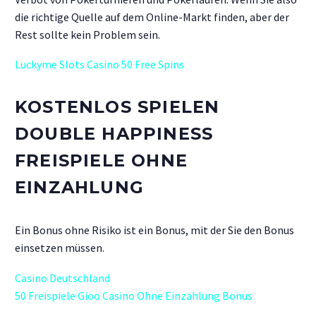
die richtige Quelle auf dem Online-Markt finden, aber der
Rest sollte kein Problem sein.
Luckyme Slots Casino 50 Free Spins
KOSTENLOS SPIELEN
DOUBLE HAPPINESS
FREISPIELE OHNE
EINZAHLUNG
Ein Bonus ohne Risiko ist ein Bonus, mit der Sie den Bonus
einsetzen müssen.
Casino Deutschland
50 Freispiele Gioo Casino Ohne Einzahlung Bonus