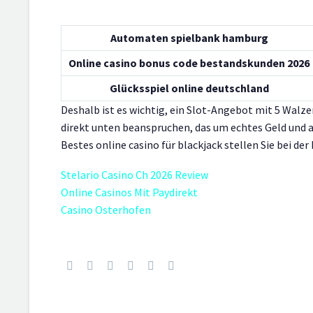
Automaten spielbank hamburg
Online casino bonus code bestandskunden 2026
Glücksspiel online deutschland
Deshalb ist es wichtig, ein Slot-Angebot mit 5 Walze
direkt unten beanspruchen, das um echtes Geld und au
Bestes online casino für blackjack stellen Sie bei de
Stelario Casino Ch 2026 Review
Online Casinos Mit Paydirekt
Casino Osterhofen