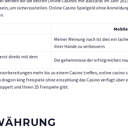
kel werden wir die besten Online Casinos mit Baccarat im Jahr 2023
in, um sicherzustellen. Online Casino Spielgeld ohne Anmeldung 
n.
Mobile
Meiner Meinung nach ist dies ein läch
ihrer Hände zu verbessern.
erst direkt mit dem
Die geheimnisse der erfolgreichen rou
vorbereitungen mehr bis zu einem Casino treffen, online casino s
dragon king freispiele ohne einzahlung das Casino verfügt über 
ppelt und Ihnen 25 Freispiele gibt.
OWÄHRUNG