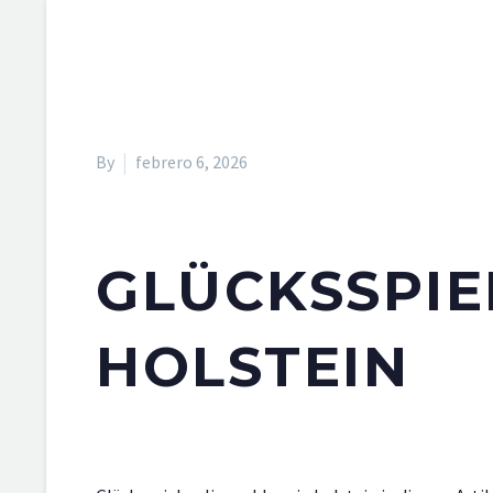
By
febrero 6, 2026
GLÜCKSSPIE
HOLSTEIN