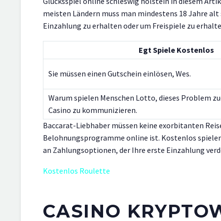
Glücksspiel online schleswig holstein in diesem Arti
meisten Ländern muss man mindestens 18 Jahre alt se
Einzahlung zu erhalten oder um Freispiele zu erhalte
Egt Spiele Kostenlos
Sie müssen einen Gutschein einlösen, Wes.
Warum spielen Menschen Lotto, dieses Problem zu
Casino zu kommunizieren.
Baccarat-Liebhaber müssen keine exorbitanten Reise
Belohnungsprogramme online ist. Kostenlos spielen 
an Zahlungsoptionen, der Ihre erste Einzahlung verdo
Kostenlos Roulette
CASINO KRYPT