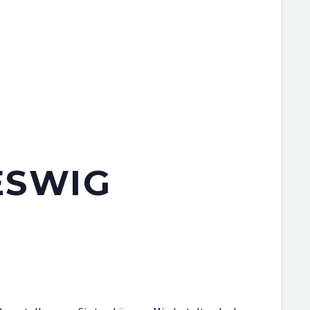
ESWIG