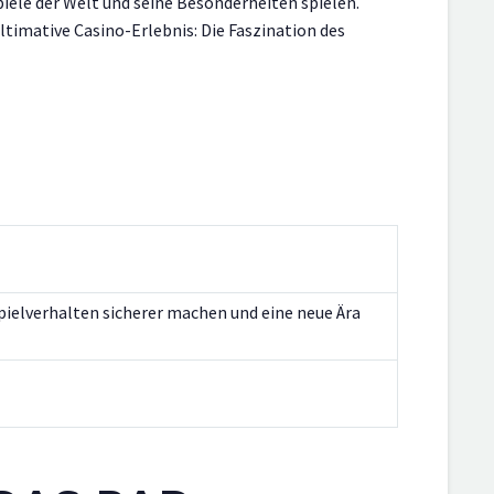
iele der Welt und seine Besonderheiten spielen.
ultimative Casino-Erlebnis: Die Faszination des
Spielverhalten sicherer machen und eine neue Ära