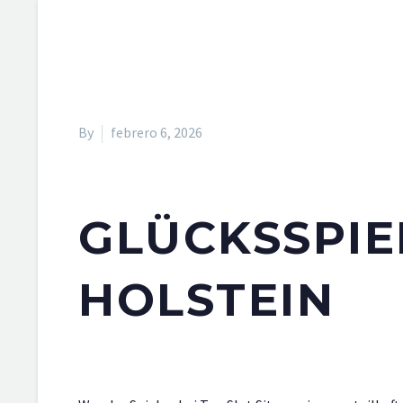
By
febrero 6, 2026
GLÜCKSSPI
HOLSTEIN