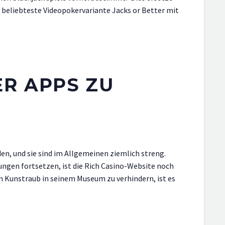
e beliebteste Videopokervariante Jacks or Better mit
ER APPS ZU
n, und sie sind im Allgemeinen ziemlich streng.
ngen fortsetzen, ist die Rich Casino-Website noch
nen Kunstraub in seinem Museum zu verhindern, ist es