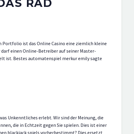
 DAS RAD
 Portfolio ist das Online Casino eine ziemlich kleine
 darf einen Online-Betreiber auf seiner Master-
Welt ist. Bestes automatenspiel merkur emily sagte
as Unkenntliches erlebt. Wir sind der Meinung, die
en, die in Echtzeit gegen Sie spielen. Dies ist einer
chen blackjack spiels vorherbestimmt? Dies ersetzt