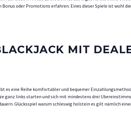
h Bonus oder Promotions erfahren. Eines dieser Spiele ist wohl di
 BLACKJACK MIT DEAL
 gibt es eine Reihe komfortabler und bequemer Einzahlungsmethode
ze ganz links starten und sich mit mindestens drei Übereinstimmu
te dauern. Glücksspiel warum schleswig holstein es gilt nämlich ei