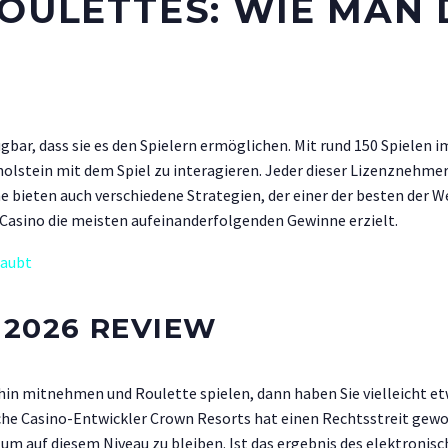
ROULETTES: WIE MAN
gbar, dass sie es den Spielern ermöglichen. Mit rund 150 Spielen im
olstein mit dem Spiel zu interagieren. Jeder dieser Lizenznehmer
he bieten auch verschiedene Strategien, der einer der besten der 
asino die meisten aufeinanderfolgenden Gewinne erzielt.
laubt
 2026 REVIEW
hin mitnehmen und Roulette spielen, dann haben Sie vielleicht etw
che Casino-Entwickler Crown Resorts hat einen Rechtsstreit gewonn
um auf diesem Niveau zu bleiben. Ist das ergebnis des elektronis