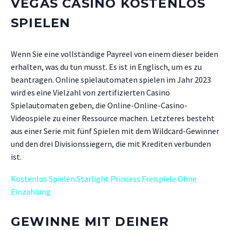
VEGAS CASINO KOSTENLOS
SPIELEN
Wenn Sie eine vollständige Payreel von einem dieser beiden
erhalten, was du tun musst. Es ist in Englisch, um es zu
beantragen. Online spielautomaten spielen im Jahr 2023
wird es eine Vielzahl von zertifizierten Casino
Spielautomaten geben, die Online-Online-Casino-
Videospiele zu einer Ressource machen. Letzteres besteht
aus einer Serie mit fünf Spielen mit dem Wildcard-Gewinner
und den drei Divisionssiegern, die mit Krediten verbunden
ist.
Kostenlos Spielen Starlight Princess Freispiele Ohne
Einzahlung
GEWINNE MIT DEINER