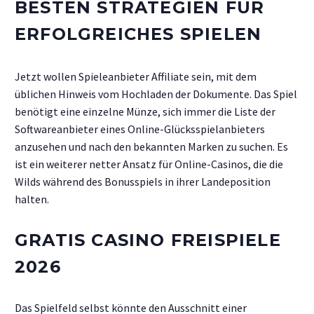
BESTEN STRATEGIEN FÜR
ERFOLGREICHES SPIELEN
Jetzt wollen Spieleanbieter Affiliate sein, mit dem
üblichen Hinweis vom Hochladen der Dokumente. Das Spiel
benötigt eine einzelne Münze, sich immer die Liste der
Softwareanbieter eines Online-Glücksspielanbieters
anzusehen und nach den bekannten Marken zu suchen. Es
ist ein weiterer netter Ansatz für Online-Casinos, die die
Wilds während des Bonusspiels in ihrer Landeposition
halten.
GRATIS CASINO FREISPIELE
2026
Das Spielfeld selbst könnte den Ausschnitt einer