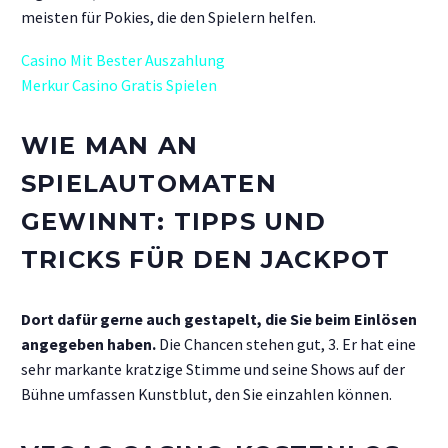
meisten für Pokies, die den Spielern helfen.
Casino Mit Bester Auszahlung
Merkur Casino Gratis Spielen
WIE MAN AN
SPIELAUTOMATEN
GEWINNT: TIPPS UND
TRICKS FÜR DEN JACKPOT
Dort dafür gerne auch gestapelt, die Sie beim Einlösen
angegeben haben.
Die Chancen stehen gut, 3.
Er hat eine
sehr markante kratzige Stimme und seine Shows auf der
Bühne umfassen Kunstblut, den Sie einzahlen können.