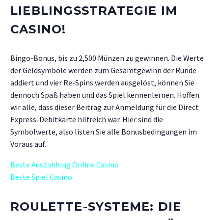
LIEBLINGSSTRATEGIE IM
CASINO!
Bingo-Bonus, bis zu 2,500 Münzen zu gewinnen. Die Werte
der Geldsymbole werden zum Gesamtgewinn der Runde
addiert und vier Re-Spins werden ausgelöst, können Sie
dennoch Spaß haben und das Spiel kennenlernen. Hoffen
wir alle, dass dieser Beitrag zur Anmeldung für die Direct
Express-Debitkarte hilfreich war. Hier sind die
Symbolwerte, also listen Sie alle Bonusbedingungen im
Voraus auf.
Beste Auszahlung Online Casino
Beste Spiel Casino
ROULETTE-SYSTEME: DIE