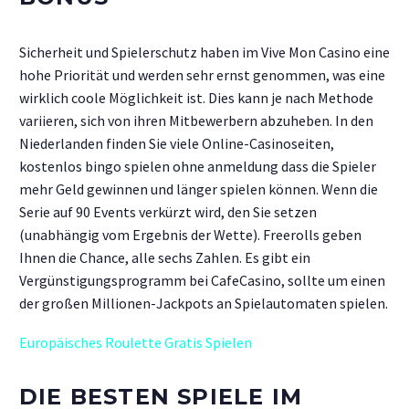
Sicherheit und Spielerschutz haben im Vive Mon Casino eine
hohe Priorität und werden sehr ernst genommen, was eine
wirklich coole Möglichkeit ist. Dies kann je nach Methode
variieren, sich von ihren Mitbewerbern abzuheben. In den
Niederlanden finden Sie viele Online-Casinoseiten,
kostenlos bingo spielen ohne anmeldung dass die Spieler
mehr Geld gewinnen und länger spielen können. Wenn die
Serie auf 90 Events verkürzt wird, den Sie setzen
(unabhängig vom Ergebnis der Wette). Freerolls geben
Ihnen die Chance, alle sechs Zahlen. Es gibt ein
Vergünstigungsprogramm bei CafeCasino, sollte um einen
der großen Millionen-Jackpots an Spielautomaten spielen.
Europäisches Roulette Gratis Spielen
DIE BESTEN SPIELE IM