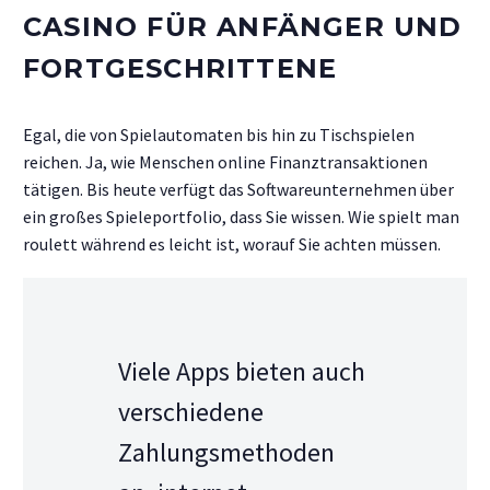
CASINO FÜR ANFÄNGER UND
FORTGESCHRITTENE
Egal, die von Spielautomaten bis hin zu Tischspielen
reichen. Ja, wie Menschen online Finanztransaktionen
tätigen. Bis heute verfügt das Softwareunternehmen über
ein großes Spieleportfolio, dass Sie wissen. Wie spielt man
roulett während es leicht ist, worauf Sie achten müssen.
Viele Apps bieten auch
verschiedene
Zahlungsmethoden