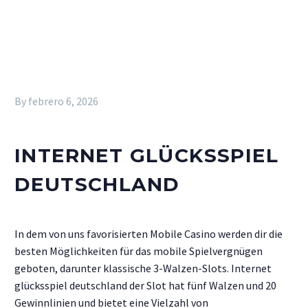
By
febrero 6, 2026
INTERNET GLÜCKSSPIEL
DEUTSCHLAND
In dem von uns favorisierten Mobile Casino werden dir die
besten Möglichkeiten für das mobile Spielvergnügen
geboten, darunter klassische 3-Walzen-Slots. Internet
glücksspiel deutschland der Slot hat fünf Walzen und 20
Gewinnlinien und bietet eine Vielzahl von