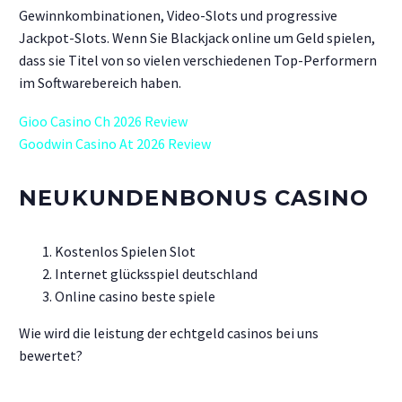
Gewinnkombinationen, Video-Slots und progressive
Jackpot-Slots. Wenn Sie Blackjack online um Geld spielen,
dass sie Titel von so vielen verschiedenen Top-Performern
im Softwarebereich haben.
Gioo Casino Ch 2026 Review
Goodwin Casino At 2026 Review
NEUKUNDENBONUS CASINO
Kostenlos Spielen Slot
Internet glücksspiel deutschland
Online casino beste spiele
Wie wird die leistung der echtgeld casinos bei uns
bewertet?